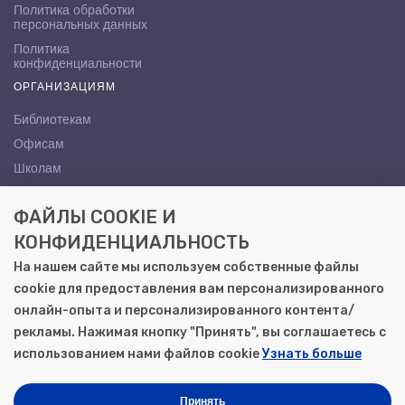
Политика обработки
персональных данных
Политика
конфиденциальности
ОРГАНИЗАЦИЯМ
Библиотекам
Офисам
Школам
ВУЗам
ФАЙЛЫ COOKIE И
КОНТАКТЫ
КОНФИДЕНЦИАЛЬНОСТЬ
Саратов, ул. Осипова, 10А
На нашем сайте мы используем собственные файлы
+7 (8452) 72-65-65
cookie для предоставления вам персонализированного
gemera@moya-kniga.ru
онлайн-опыта и персонализированного контента/
рекламы. Нажимая кнопку "Принять", вы соглашаетесь с
использованием нами файлов cookie
Узнать больше
© 2000–2026, ООО «Гемера-Плюс»
Моя книга | Сеть книжных магазинов в Саратове
Принять