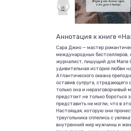
Аннотация к книге «На
Сара Джио — мастер романтичес
международных бестселлеров, 
журналист, пишущий для Marie Cl
удивительная история любви на
Атлантического океана преподн
оставив супруга, страдающего 
только она и неразговорчивый 
предстоит не только бороться з
представить не могли, что в эт
Настоящая, которую они пронес
треугольника сплелись с увлек
внутренний мир мужчины и жен