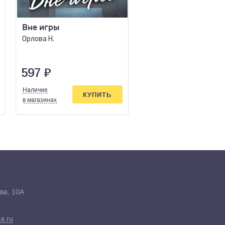
Вне игры
Влюбленный игрок
Орлова Н.
Мэтьюз П.
597
₽
184
₽
Наличие
Наличие
КУПИТЬ
КУПИ
в магазинах
в магазинах
ва, 10А
a.ru