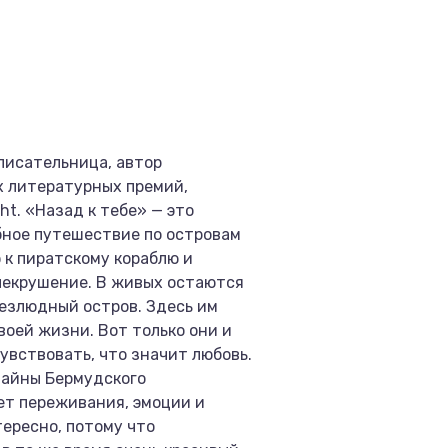
писательница, автор
х литературных премий,
ht. «Назад к тебе» — это
бное путешествие по островам
 к пиратскому кораблю и
блекрушение. В живых остаются
безлюдный остров. Здесь им
воей жизни. Вот только они и
увствовать, что значит любовь.
 тайны Бермудского
ет переживания, эмоции и
ересно, потому что