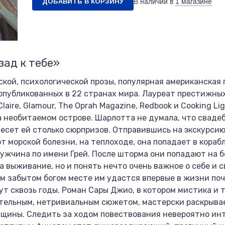
ДОБАВИТЬ В КОРЗИНУ
В наличии в
1 магазине
зад к тебе»
кой, психологической прозы, популярная американская 
опубликованных в 22 странах мира. Лауреат престижны
aire, Glamour, The Oprah Magazine, Redbook и Cooking Lig
 необитаемом острове. Шарлотта не думала, что сваде
есет ей столько сюрпризов. Отправившись на экскурсию
от морской болезни, на теплоходе, она попадает в кора
мужчина по имени Грей. После шторма они попадают на 
а выживание, но и понять нечто очень важное о себе и с
ом забытом богом месте им удастся впервые в жизни поч
ут сквозь годы. Роман Сары Джио, в котором мистика и
ательным, нетривиальным сюжетом, мастерски раскрыва
щины. Следить за ходом повествования невероятно инт