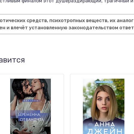
астливым финалом этот душераздирающий, трагичный и 
тических средств, психотропных веществ, их аналог
ен и влечёт установленную законодательством отве
авится