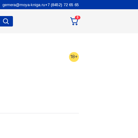
gemera@moya-kniga.ru
+7 (8452) 72 65 65
0
18+