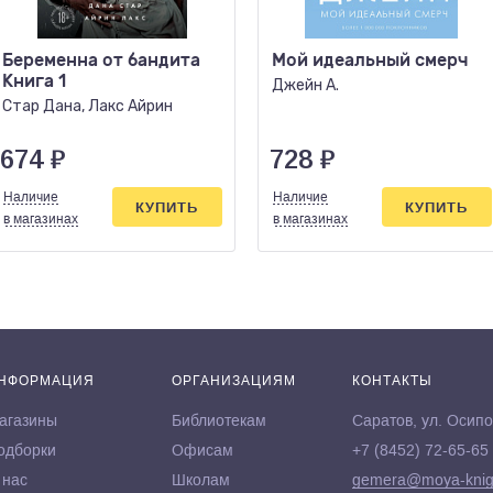
Беременна от бандита
Мой идеальный смерч
Книга 1
Джейн А.
Стар Дана, Лакс Айрин
674
₽
728
₽
Наличие
Наличие
КУПИТЬ
КУПИТЬ
в магазинах
в магазинах
НФОРМАЦИЯ
ОРГАНИЗАЦИЯМ
КОНТАКТЫ
агазины
Библиотекам
Саратов, ул. Осипо
одборки
Офисам
+7 (8452) 72-65-65
 нас
Школам
gemera@moya-knig