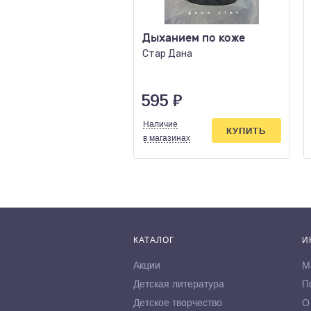
Дыханием по коже
Стар Дана
595
₽
Наличие
КУПИТЬ
в магазинах
КАТАЛОГ
И
Акции
М
Детская литература
П
Детское творчество
О