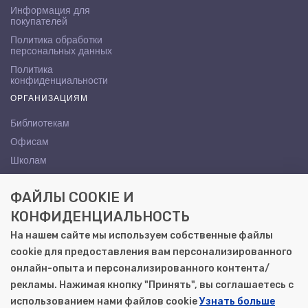
Информация для
покупателей
Политика обработки
персональных данных
Политика
конфиденциальности
ОРГАНИЗАЦИЯМ
Библиотекам
Офисам
Школам
ВУЗам
ФАЙЛЫ COOKIE И
КОНТАКТЫ
КОНФИДЕНЦИАЛЬНОСТЬ
Саратов, ул. Осипова, 10А
На нашем сайте мы используем собственные файлы
+7 (8452) 72-65-65
cookie для предоставления вам персонализированного
gemera@moya-kniga.ru
онлайн-опыта и персонализированного контента/
рекламы. Нажимая кнопку "Принять", вы соглашаетесь с
использованием нами файлов cookie
Узнать больше