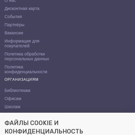
О нас
Дисконтная карта
События
Партнёры
Вакансии
Информация для
покупателей
Политика обработки
персональных данных
Политика
конфиденциальности
ОРГАНИЗАЦИЯМ
Библиотекам
Офисам
Школам
ВУЗам
ФАЙЛЫ COOKIE И
КОНТАКТЫ
КОНФИДЕНЦИАЛЬНОСТЬ
Саратов, ул. Осипова, 10А