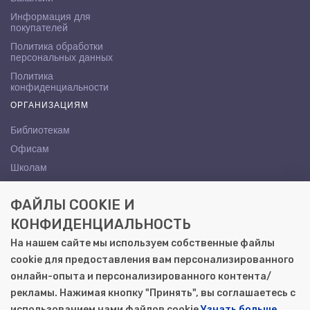
Информация для
покупателей
Политика обработки
персональных данных
Политика
конфиденциальности
ОРГАНИЗАЦИЯМ
Библиотекам
Офисам
Школам
ВУЗам
ФАЙЛЫ COOKIE И
КОНТАКТЫ
КОНФИДЕНЦИАЛЬНОСТЬ
Саратов, ул. Осипова, 10А
На нашем сайте мы используем собственные файлы
+7 (8452) 72-65-65
cookie для предоставления вам персонализированного
gemera@moya-kniga.ru
онлайн-опыта и персонализированного контента/
рекламы. Нажимая кнопку "Принять", вы соглашаетесь с
использованием нами файлов cookie
Узнать больше