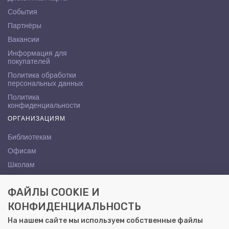
События
Партнёры
Вакансии
Информация для
покупателей
Политика обработки
персональных данных
Политика
конфиденциальности
ОРГАНИЗАЦИЯМ
Библиотекам
Офисам
Школам
ВУЗам
ФАЙЛЫ COOKIE И
КОНТАКТЫ
КОНФИДЕНЦИАЛЬНОСТЬ
Саратов, ул. Осипова, 10А
На нашем сайте мы используем собственные файлы
+7 (8452) 72-65-65