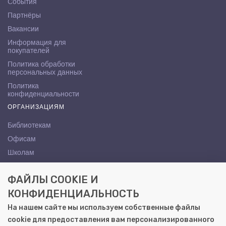
События
Партнёры
Вакансии
Информация для
покупателей
Политика обработки
персональных данных
Политика
конфиденциальности
ОРГАНИЗАЦИЯМ
Библиотекам
Офисам
Школам
ВУЗам
ФАЙЛЫ COOKIE И
КОНТАКТЫ
КОНФИДЕНЦИАЛЬНОСТЬ
Саратов, ул. Осипова, 10А
На нашем сайте мы используем собственные файлы
+7 (8452) 72-65-65
cookie для предоставления вам персонализированного
gemera@moya-kniga.ru