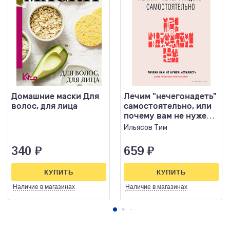
Домашние маски Для
Лечим "нечегонадеть"
волос, для лица
самостоятельно, или
почему вам не нужен
"стилист"
Ильясов Тим
340
₽
659
₽
КУПИТЬ
КУПИТЬ
Наличие
в магазинах
Наличие
в магазинах