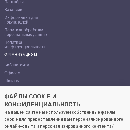
Партнёры
Вакансии
Информация для
покупателей
Политика обработки
персональных данных
Политика
конфиденциальности
ОРГАНИЗАЦИЯМ
Библиотекам
Офисам
Школам
ВУЗам
ФАЙЛЫ COOKIE И
КОНТАКТЫ
КОНФИДЕНЦИАЛЬНОСТЬ
Саратов, ул. Осипова, 10А
На нашем сайте мы используем собственные файлы
+7 (8452) 72-65-65
cookie для предоставления вам персонализированного
gemera@moya-kniga.ru
онлайн-опыта и персонализированного контента/