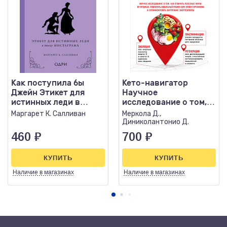
Как поступила бы
Кето-навигатор
Джейн Этикет для
Научное
истинных леди в
исследование о том,
эпоху инстаграма
как отличить
Маргарет К. Салливан
Меркола Д.,
полезные жиры от
Диниколантонио Д.
вредных
460
₽
700
₽
КУПИТЬ
КУПИТЬ
Наличие
в магазинах
Наличие
в магазинах