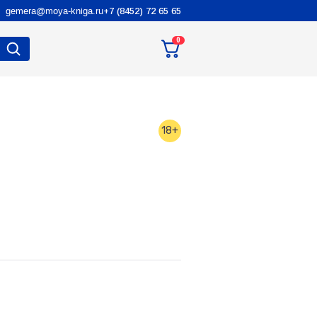
gemera@moya-kniga.ru
+7 (8452) 72 65 65
0
18+