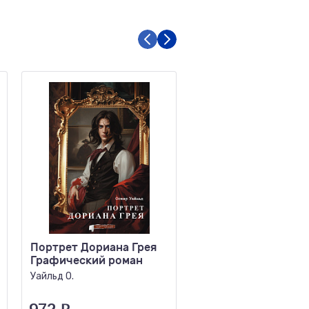
Портрет Дориана Грея
Маленькие женщин
Графический роман
Олкотт Л.М.
Уайльд О.