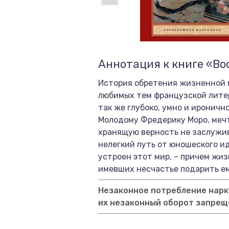
Аннотация к книге «Во
История обретения жизненной м
любимых тем французской литер
так же глубоко, умно и ироничн
Молодому Фредерику Моро, меч
хранящую верность не заслужив
нелегкий путь от юношеского и
устроен этот мир, – причем жиз
имевших несчастье подарить ем
Незаконное потребление нарко
их незаконный оборот запрещ