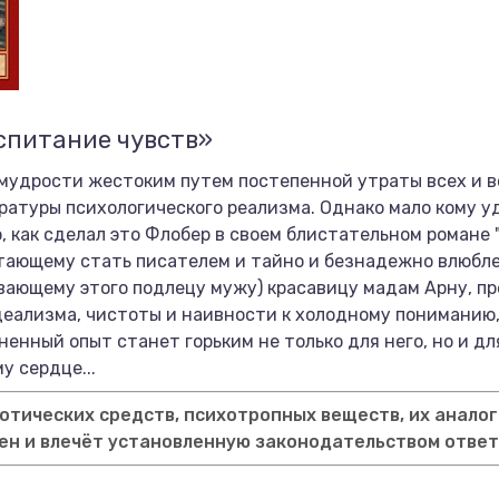
спитание чувств»
удрости жестоким путем постепенной утраты всех и в
атуры психологического реализма. Однако мало кому у
о, как сделал это Флобер в своем блистательном романе 
тающему стать писателем и тайно и безнадежно влюбл
ающему этого подлецу мужу) красавицу мадам Арну, пр
деализма, чистоты и наивности к холодному пониманию,
ненный опыт станет горьким не только для него, но и д
у сердце...
тических средств, психотропных веществ, их аналог
ен и влечёт установленную законодательством отве