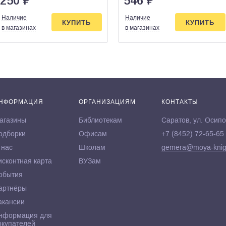
250
₽
546
₽
Наличие
Наличие
КУПИТЬ
КУПИТЬ
в магазинах
в магазинах
НФОРМАЦИЯ
ОРГАНИЗАЦИЯМ
КОНТАКТЫ
агазины
Библиотекам
Саратов, ул. Осипо
одборки
Офисам
+7 (8452) 72-65-65
 нас
Школам
gemera@moya-knig
исконтная карта
ВУЗам
обытия
артнёры
акансии
нформация для
окупателей