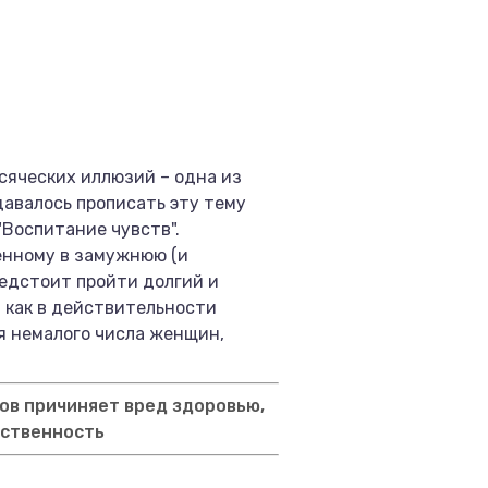
сяческих иллюзий – одна из
давалось прописать эту тему
"Воспитание чувств".
енному в замужнюю (и
едстоит пройти долгий и
 как в действительности
ля немалого числа женщин,
ов причиняет вред здоровью,
тственность