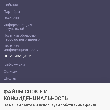
События
Партнёры
Вакансии
Информация для
покупателей
Политика обработки
персональных данных
Политика
конфиденциальности
ОРГАНИЗАЦИЯМ
Библиотекам
Офисам
Школам
ВУЗам
ФАЙЛЫ COOKIE И
КОНТАКТЫ
КОНФИДЕНЦИАЛЬНОСТЬ
Саратов, ул. Осипова, 10А
На нашем сайте мы используем собственные файлы
+7 (8452) 72-65-65