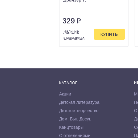
Драйзер Т.
329
₽
Наличие
КУПИТЬ
в магазинах
КАТАЛОГ
И
Акции
М
Детская литература
П
Детское творчество
О
Дом. Быт. Досуг.
Д
Канцтовары
С
С отделениями
П