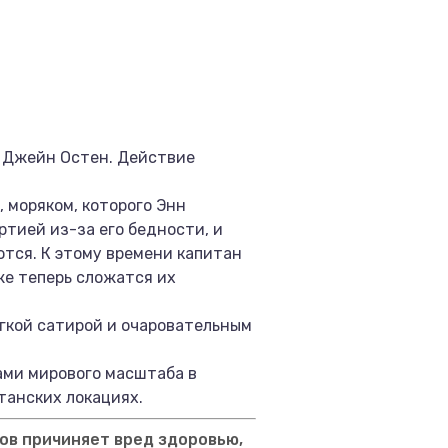
й Джейн Остен. Действие
 моряком, которого Энн
ртией из-за его бедности, и
ются. К этому времени капитан
же теперь сложатся их
гкой сатирой и очаровательным
ами мирового масштаба в
танских локациях.
ов причиняет вред здоровью,