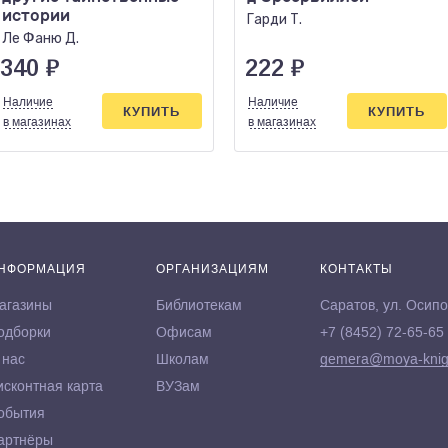
истории
Гарди Т.
Ле Фаню Д.
340
₽
222
₽
Наличие
Наличие
КУПИТЬ
КУПИТЬ
в магазинах
в магазинах
НФОРМАЦИЯ
ОРГАНИЗАЦИЯМ
КОНТАКТЫ
агазины
Библиотекам
Саратов, ул. Осипо
одборки
Офисам
+7 (8452) 72-65-65
 нас
Школам
gemera@moya-knig
исконтная карта
ВУЗам
обытия
артнёры