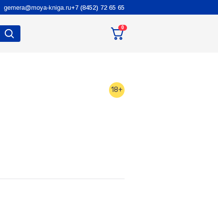
gemera@moya-kniga.ru
+7 (8452) 72 65 65
0
18+