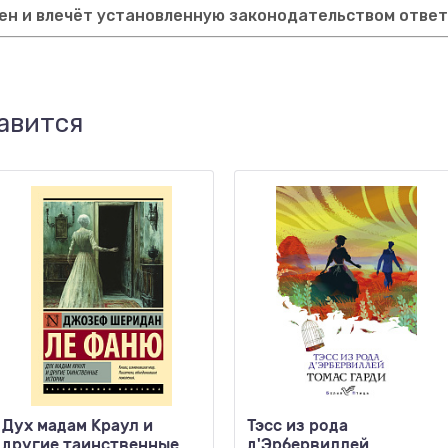
ен и влечёт установленную законодательством отве
авится
Дух мадам Краул и
Тэсс из рода
другие таинственные
д'Эрбервиллей