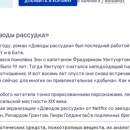
ДОБАВИТЬ В КОРЗИНУ
В наличии в
2 магазинах
воды рассудка»
 году, роман «Доводы рассудка» был последней работо
 и в Бате.
яся помолвка Энн с капитаном Фредериком Уэнтуортом,
 было 19 лет. Тогда Уэнтуорт считался неподходящей па
отношения. И вот восемь лет спустя они снова встреча
и сейчас для многих он привлекательная «добыча». Как 
юбого читателя тонко прорисованными персонажами, ле
сельской местности XIX века.
я экранизация «Доводов рассудка» от Netflix со звезд
н, Ричардом Грантом, Генри Голдингом) в подлинных бри
тических средств, психотропных веществ, их аналог