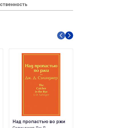
тственность
Над пропастью во ржи
О привидениях и не
только