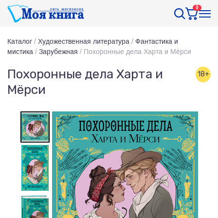
0
Каталог
/
Художественная литература
/
Фантастика и
мистика
/
Зарубежная
/
Похоронные дела Харта и Мёрси
Похоронные дела Харта и
18+
Мёрси