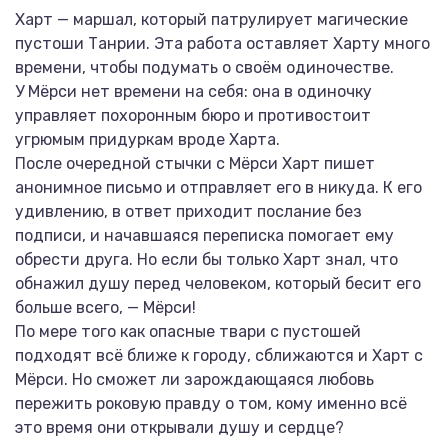
Харт — маршал, который патрулирует магические
пустоши Танрии. Эта работа оставляет Харту много
времени, чтобы подумать о своём одиночестве.
У Мёрси нет времени на себя: она в одиночку
управляет похоронным бюро и противостоит
угрюмым придуркам вроде Харта.
После очередной стычки с Мёрси Харт пишет
анонимное письмо и отправляет его в никуда. К его
удивлению, в ответ приходит послание без
подписи, и начавшаяся переписка помогает ему
обрести друга. Но если бы только Харт знал, что
обнажил душу перед человеком, который бесит его
больше всего, — Мёрси!
По мере того как опасные твари с пустошей
подходят всё ближе к городу, сближаются и Харт с
Мёрси. Но сможет ли зарождающаяся любовь
пережить роковую правду о том, кому именно всё
это время они открывали душу и сердце?