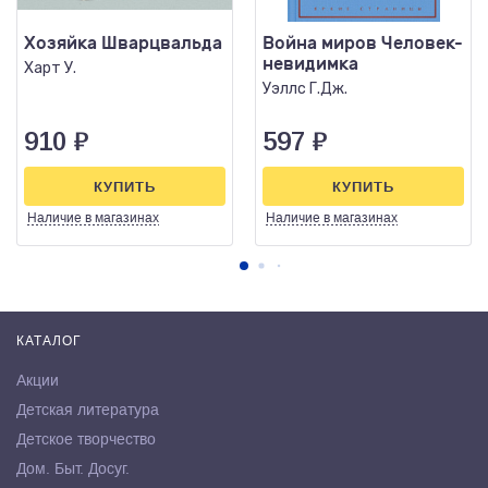
Хозяйка Шварцвальда
Война миров Человек-
невидимка
Харт У.
Уэллс Г.Дж.
910
₽
597
₽
КУПИТЬ
КУПИТЬ
Наличие
в магазинах
Наличие
в магазинах
КАТАЛОГ
Акции
Детская литература
Детское творчество
Дом. Быт. Досуг.