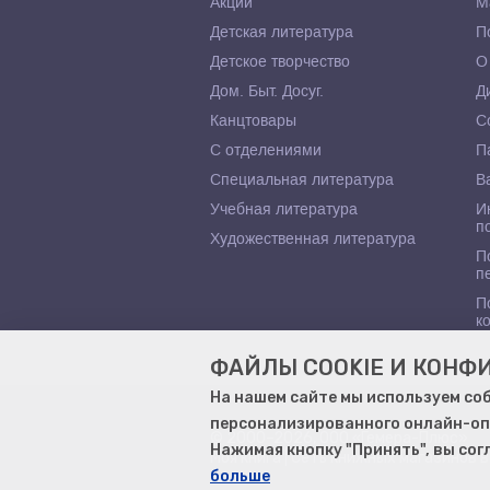
Акции
М
Детская литература
П
Детское творчество
О
Дом. Быт. Досуг.
Д
Канцтовары
С
С отделениями
П
Специальная литература
В
Учебная литература
И
п
Художественная литература
П
п
П
к
ФАЙЛЫ COOKIE И КОН
На нашем сайте мы используем со
персонализированного онлайн-оп
© 2000–2026, ООО «Гемера-Плюс»
Нажимая кнопку "Принять", вы со
Моя книга | Сеть книжных магазинов 
больше