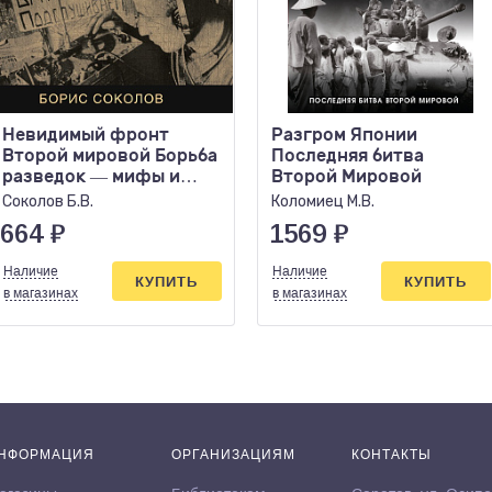
Невидимый фронт
Разгром Японии
Второй мировой Борьба
Последняя битва
разведок — мифы и
Второй Мировой
реальность
Соколов Б.В.
Коломиец М.В.
664
₽
1569
₽
Наличие
Наличие
КУПИТЬ
КУПИТЬ
в магазинах
в магазинах
НФОРМАЦИЯ
ОРГАНИЗАЦИЯМ
КОНТАКТЫ