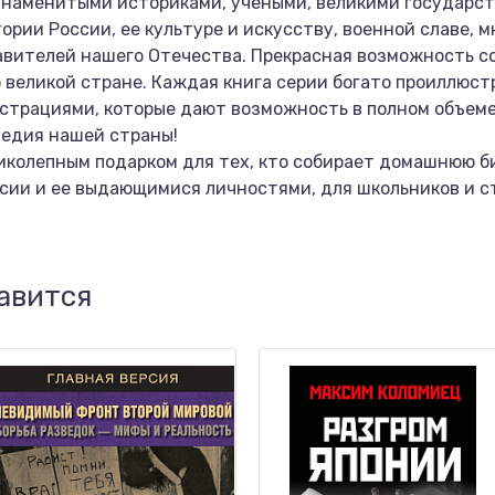
 знаменитыми историками, учеными, великими государс
рии России, ее культуре и искусству, военной славе, 
вителей нашего Отечества. Прекрасная возможность 
о великой стране. Каждая книга серии богато проиллю
трациями, которые дают возможность в полном объеме 
ледия нашей страны!
иколепным подарком для тех, кто собирает домашнюю б
сии и ее выдающимися личностями, для школьников и с
авится