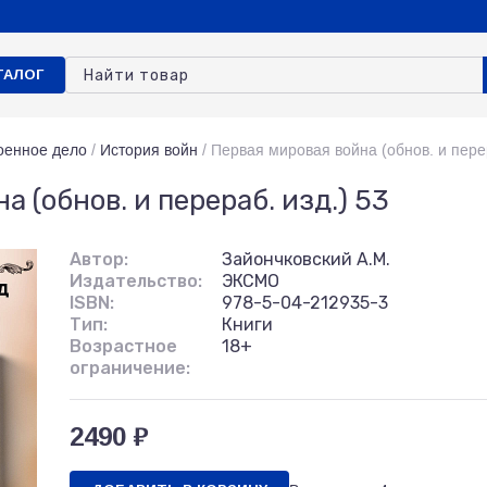
ТАЛОГ
оенное дело
/
История войн
/
Первая мировая война (обнов. и перер
 (обнов. и перераб. изд.) 53
Автор:
Зайончковский А.М.
Издательство:
ЭКСМО
ISBN:
978-5-04-212935-3
Тип:
Книги
Возрастное
18+
ограничение:
2490 ₽