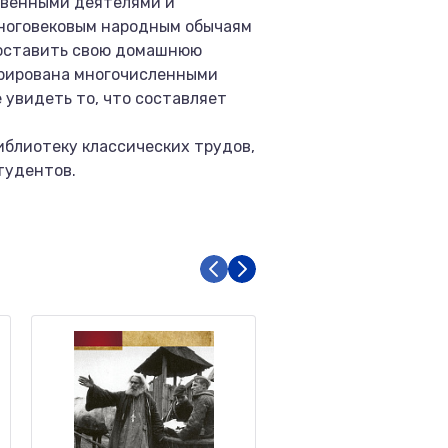
твенными деятелями и
многовековым народным обычаям
составить свою домашнюю
стрирована многочисленными
увидеть то, что составляет
иблиотеку классических трудов,
тудентов.