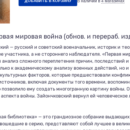
ДОБАВИТЬ В КОРЗИНУ
В наличии в
4 магазинах
вая мировая война (обнов. и перераб. изд
й — русский и советский военачальник, историк и теор
е участника, а не стороннего наблюдателя. «Первая ми
й анализ сложного переплетения причин, последствий и
лько к академическому анализу военных действий, но и
 культурных факторов, которые предшествовали конфликт
источников, включая документы того времени, воспомин
 позволило ему создать многогранную картину войны. О
аспекта войны. Зайончковский вернул ей человеческое 
кая библиотека» — это грандиозное собрание выдающих
 вошедшие в серию, представляют собой лучшее в вели