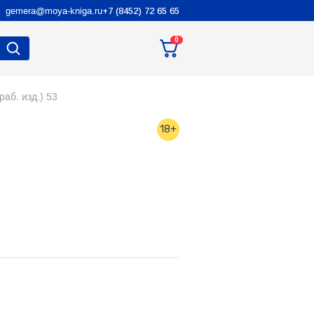
gemera@moya-kniga.ru
+7 (8452) 72 65 65
0
аб. изд.) 53
18+