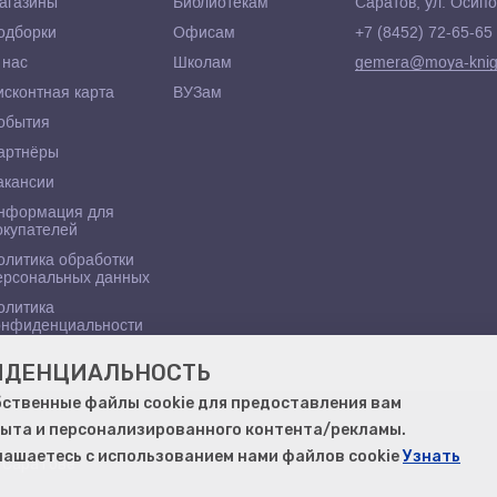
агазины
Библиотекам
Саратов, ул. Осипо
одборки
Офисам
+7 (8452) 72-65-65
 нас
Школам
gemera@moya-knig
исконтная карта
ВУЗам
обытия
артнёры
акансии
нформация для
окупателей
олитика обработки
ерсональных данных
олитика
онфиденциальности
ФИДЕНЦИАЛЬНОСТЬ
бственные файлы cookie для предоставления вам
ыта и персонализированного контента/рекламы.
глашаетесь с использованием нами файлов cookie
Узнать
в Саратове