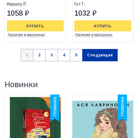
железных
Гитлера
Кершоу Р.
Гот Г.
1058
₽
1032
₽
КУПИТЬ
КУПИТЬ
Наличие
в магазинах
Наличие
в магазинах
1
2
3
4
5
Следующая
Новинки