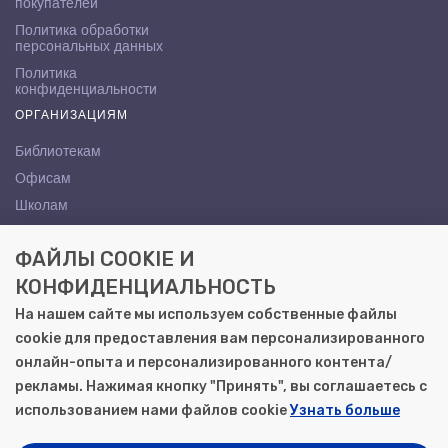
покупателей
Политика обработки
персональных данных
Политика
конфиденциальности
ОРГАНИЗАЦИЯМ
Библиотекам
Офисам
Школам
ВУЗам
ФАЙЛЫ COOKIE И
КОНТАКТЫ
КОНФИДЕНЦИАЛЬНОСТЬ
Саратов, ул. Осипова, 10А
На нашем сайте мы используем собственные файлы
+7 (8452) 72-65-65
cookie для предоставления вам персонализированного
gemera@moya-kniga.ru
онлайн-опыта и персонализированного контента/
рекламы. Нажимая кнопку "Принять", вы соглашаетесь с
использованием нами файлов cookie
Узнать больше
© 2000–2026, ООО «Гемера-Плюс»