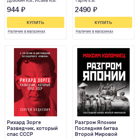
Драбкин А.В., Исаев А.В.
Тарле Е.В.
944
₽
2490
₽
КУПИТЬ
КУПИТЬ
Наличие
в магазинах
Наличие
в магазинах
Рихард Зорге
Разгром Японии
Разведчик, который
Последняя битва
спас СССР
Второй Мировой