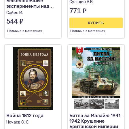
Бесчеловечные
Сульдин А.В.
эксперименты над
771
₽
людьми в лагерях
Саймс М.
смерти
544
₽
КУПИТЬ
Наличие
в магазинах
Наличие
в магазинах
Война 1812 года
Битва за Малайю 1941–
1942 Крушение
Нечаев С.Ю.
Британской империи