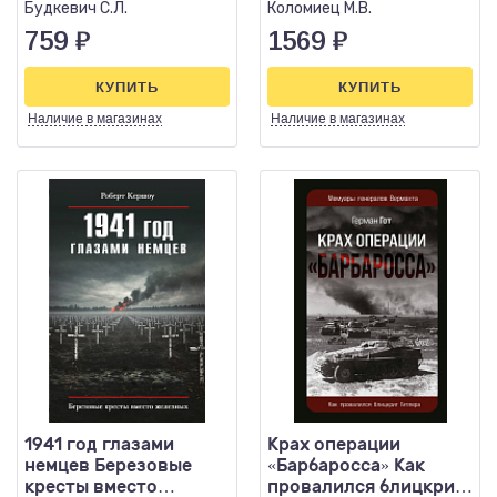
Будкевич С.Л.
Коломиец М.В.
759
₽
1569
₽
КУПИТЬ
КУПИТЬ
Наличие
в магазинах
Наличие
в магазинах
1941 год глазами
Крах операции
немцев Березовые
«Барбаросса» Как
кресты вместо
провалился блицкриг