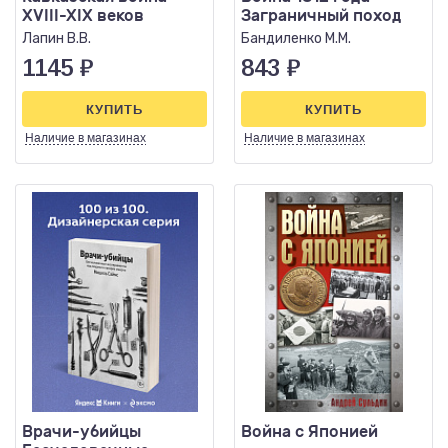
XVIII-XIX веков
Заграничный поход
Лапин В.В.
Бандиленко М.М.
1145
₽
843
₽
КУПИТЬ
КУПИТЬ
Наличие
в магазинах
Наличие
в магазинах
Врачи-убийцы
Война с Японией