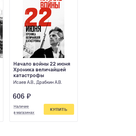
Начало войны 22 июня
Севастополь Хрон
Хроника величайшей
250 дней и ночей
катастрофы
обороны города
русской морской с
Исаев А.В., Драбкин А.В.
Сульдин А.В.
606
₽
692
₽
Наличие
Наличие
КУПИТЬ
КУПИ
в магазинах
в магазинах