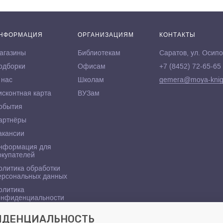
НФОРМАЦИЯ
ОРГАНИЗАЦИЯМ
КОНТАКТЫ
агазины
Библиотекам
Саратов, ул. Осипо
одборки
Офисам
+7 (8452) 72-65-65
 нас
Школам
gemera@moya-knig
исконтная карта
ВУЗам
обытия
артнёры
акансии
нформация для
окупателей
олитика обработки
ерсональных данных
олитика
онфиденциальности
ФИДЕНЦИАЛЬНОСТЬ