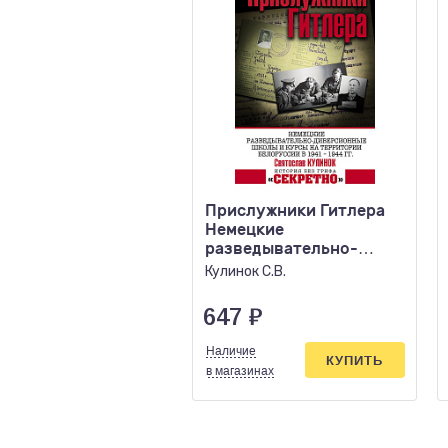
Прислужники Гитлера
Немецкие
разведывательно-
диверсионные школы и
Кулинок С.В.
курсы на терр
647
₽
Наличие
КУПИТЬ
в магазинах