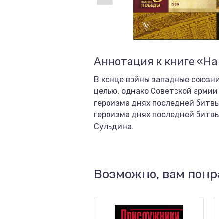
Аннотация к книге «На
В конце войны западные союзни
целью, однако Советской армии 
героизма днях последней битвы
героизма днях последней битвы
Сульдина.
Возможно, вам понр