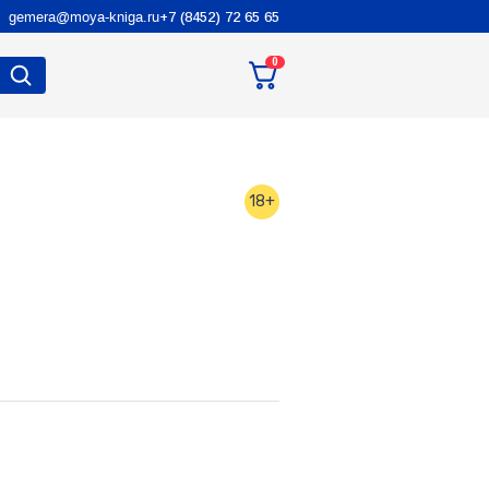
gemera@moya-kniga.ru
+7 (8452) 72 65 65
0
18+