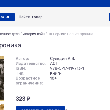
ТАЛОГ
оенное дело
/
История войн
/
На Берлин! Полная хроника
хроника
Автор:
Сульдин А.В.
Издательство:
АСТ
ISBN:
978-5-17-119713-1
Тип:
Книги
Возрастное
18+
ограничение:
323 ₽