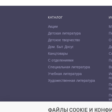
КАТАЛОГ
И
Акции
М
Детская литература
П
Детское творчество
О
Дом. Быт. Досуг.
Д
Канцтовары
С
С отделениями
П
Специальная литература
В
Учебная литература
И
п
Художественная литература
П
п
П
к
ФАЙЛЫ COOKIE И КОН