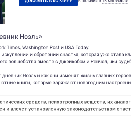
ДОБАВИТЬ В КОРЗИНУ
В наличии в
15 магазинах
евник Ноэль»
rk Times, Washington Post и USA Today.
б искуплении и обретении счастья, которая уже стала к
него волшебства вместе с Джейкобом и Рейчел, чьи судь
т дневник Ноэль и как они изменят жизнь главных героев
уютные книги, которые заряжают новогодним настроени
тических средств, психотропных веществ, их аналог
ен и влечёт установленную законодательством отве