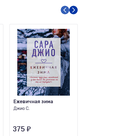
Ежевичная зима
Его женщина
Джио С.
Метлицкая М.
375
₽
490
₽