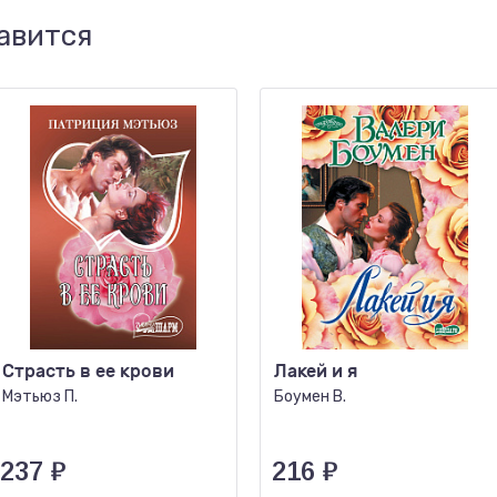
авится
Страсть в ее крови
Лакей и я
Мэтьюз П.
Боумен В.
237
₽
216
₽