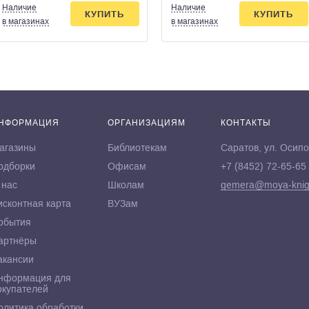
Наличие
Наличие
КУПИТЬ
КУПИТЬ
в магазинах
в магазинах
НФОРМАЦИЯ
ОРГАНИЗАЦИЯМ
КОНТАКТЫ
агазины
Библиотекам
Саратов, ул. Осипо
одборки
Офисам
+7 (8452) 72-65-65
 нас
Школам
gemera@moya-knig
исконтная карта
ВУЗам
обытия
артнёры
акансии
нформация для
окупателей
олитика обработки