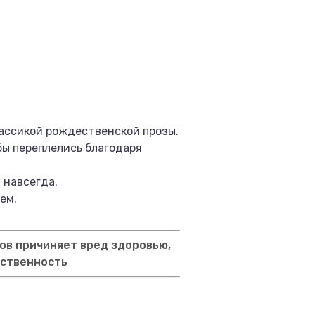
лассикой рождественской прозы.
бы переплелись благодаря
 навсегда.
ем.
ов причиняет вред здоровью,
тственность