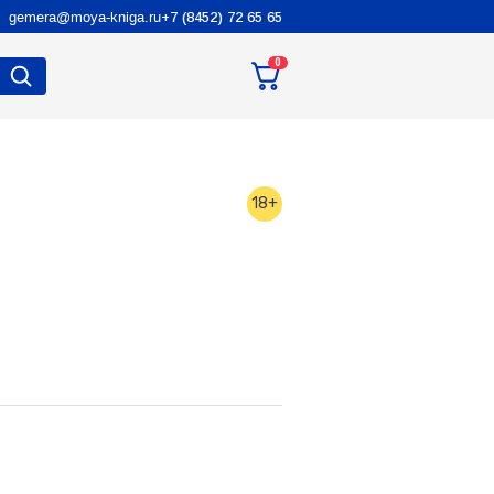
gemera@moya-kniga.ru
+7 (8452) 72 65 65
0
18+