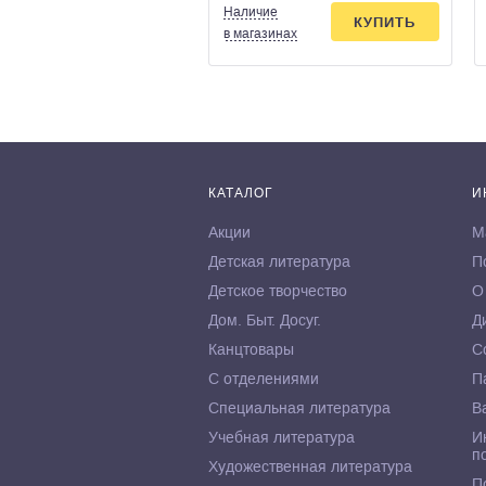
Наличие
КУПИТЬ
в магазинах
КАТАЛОГ
И
Акции
М
Детская литература
П
Детское творчество
О
Дом. Быт. Досуг.
Д
Канцтовары
С
С отделениями
П
Специальная литература
В
Учебная литература
И
п
Художественная литература
П