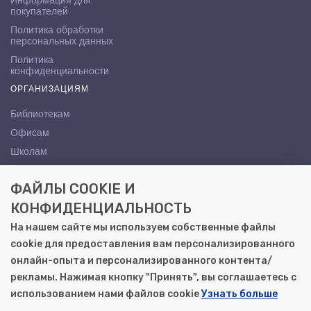
Информация для
покупателей
Политика обработки
персональных данных
Политика
конфиденциальности
ОРГАНИЗАЦИЯМ
Библиотекам
Офисам
Школам
ВУЗам
ФАЙЛЫ COOKIE И
КОНТАКТЫ
КОНФИДЕНЦИАЛЬНОСТЬ
Саратов, ул. Осипова, 10А
На нашем сайте мы используем собственные файлы
+7 (8452) 72-65-65
cookie для предоставления вам персонализированного
gemera@moya-kniga.ru
онлайн-опыта и персонализированного контента/
рекламы. Нажимая кнопку "Принять", вы соглашаетесь с
использованием нами файлов cookie
Узнать больше