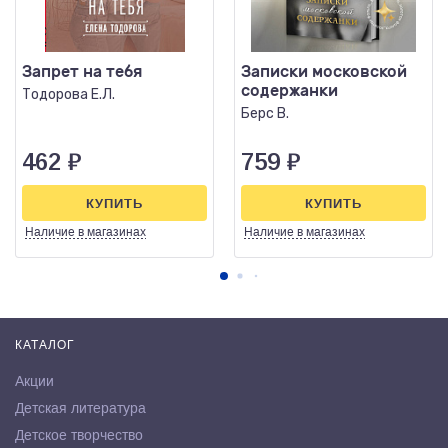
Запрет на тебя
Записки московской
содержанки
Тодорова Е.Л.
Берс В.
462
₽
759
₽
КУПИТЬ
КУПИТЬ
Наличие
в магазинах
Наличие
в магазинах
КАТАЛОГ
Акции
Детская литература
Детское творчество