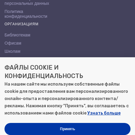
персональных данных
Политика
конфиденциальности
ОРГАНИЗАЦИЯМ
Библиотекам
Офисам
Школам
ВУЗам
ФАЙЛЫ COOKIE И
КОНТАКТЫ
КОНФИДЕНЦИАЛЬНОСТЬ
Саратов, ул. Осипова, 10А
На нашем сайте мы используем собственные файлы
+7 (8452) 72-65-65
cookie для предоставления вам персонализированного
gemera@moya-kniga.ru
онлайн-опыта и персонализированного контента/
рекламы. Нажимая кнопку "Принять", вы соглашаетесь с
использованием нами файлов cookie
Узнать больше
© 2000–2026, ООО «Гемера-Плюс»
Моя книга | Сеть книжных магазинов в Саратове
Принять