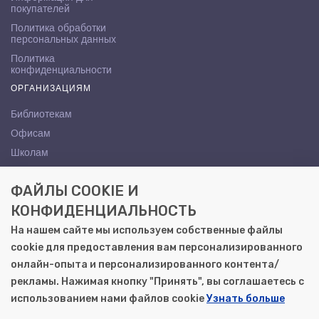
покупателей
Политика обработки
персональных данных
Политика
конфиденциальности
ОРГАНИЗАЦИЯМ
Библиотекам
Офисам
Школам
ВУЗам
ФАЙЛЫ COOKIE И
КОНТАКТЫ
КОНФИДЕНЦИАЛЬНОСТЬ
Саратов, ул. Осипова, 10А
На нашем сайте мы используем собственные файлы
+7 (8452) 72-65-65
cookie для предоставления вам персонализированного
gemera@moya-kniga.ru
онлайн-опыта и персонализированного контента/
рекламы. Нажимая кнопку "Принять", вы соглашаетесь с
использованием нами файлов cookie
Узнать больше
© 2000–2026, ООО «Гемера-Плюс»