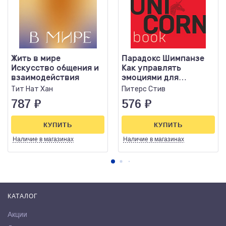
Жить в мире
Парадокс Шимпанзе
Искусство общения и
Как управлять
взаимодействия
эмоциями для
достижения своих
Тит Нат Хан
Питерс Стив
целей
787
₽
576
₽
КУПИТЬ
КУПИТЬ
Наличие
в магазинах
Наличие
в магазинах
КАТАЛОГ
Акции