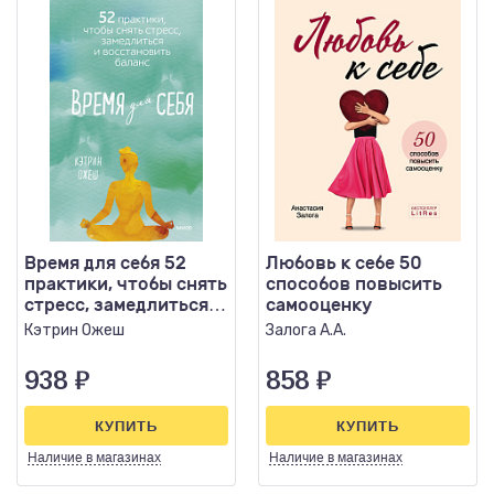
Время для себя 52
Любовь к себе 50
практики, чтобы снять
способов повысить
стресс, замедлиться и
самооценку
восстановить бала
Кэтрин Ожеш
Залога А.А.
938
₽
858
₽
КУПИТЬ
КУПИТЬ
Наличие
в магазинах
Наличие
в магазинах