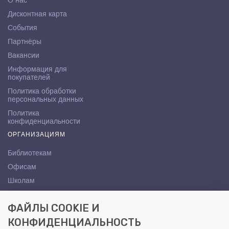
О нас
Дисконтная карта
События
Партнёры
Вакансии
Информация для
покупателей
Политика обработки
персональных данных
Политика
конфиденциальности
ОРГАНИЗАЦИЯМ
Библиотекам
Офисам
Школам
ВУЗам
ФАЙЛЫ COOKIE И
КОНТАКТЫ
КОНФИДЕНЦИАЛЬНОСТЬ
Саратов, ул. Осипова, 10А