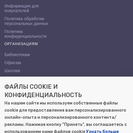
Информация для
покупателей
Политика обработки
персональных данных
Политика
конфиденциальности
ОРГАНИЗАЦИЯМ
Библиотекам
Офисам
Школам
ВУЗам
ФАЙЛЫ COOKIE И
КОНТАКТЫ
КОНФИДЕНЦИАЛЬНОСТЬ
Саратов, ул. Осипова, 10А
На нашем сайте мы используем собственные файлы
+7 (8452) 72-65-65
cookie для предоставления вам персонализированного
gemera@moya-kniga.ru
онлайн-опыта и персонализированного контента/
рекламы. Нажимая кнопку "Принять", вы соглашаетесь с
использованием нами файлов cookie
Узнать больше