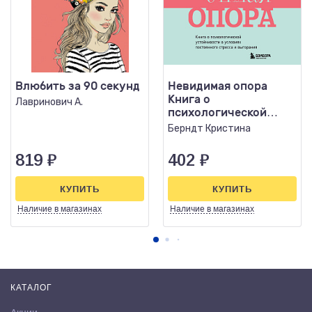
Влюбить за 90 секунд
Невидимая опора
Книга о
Лавринович А.
психологической
устойчивости в
Берндт Кристина
условиях
постоянного стре
819
₽
402
₽
КУПИТЬ
КУПИТЬ
Наличие
в магазинах
Наличие
в магазинах
КАТАЛОГ