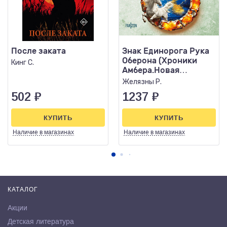
После заката
Знак Единорога Рука
Оберона (Хроники
Кинг С.
Амбера.Новая
редакция)
Желязны Р.
502
₽
1237
₽
КУПИТЬ
КУПИТЬ
Наличие
в магазинах
Наличие
в магазинах
КАТАЛОГ
Акции
Детская литература