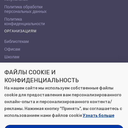
Политика обработки
персональных данных
Политика
конфиденциальности
ОРГАНИЗАЦИЯМ
Библиотекам
Офисам
Школам
ВУЗам
ФАЙЛЫ COOKIE И
КОНТАКТЫ
КОНФИДЕНЦИАЛЬНОСТЬ
Саратов, ул. Осипова, 10А
На нашем сайте мы используем собственные файлы
+7 (8452) 72-65-65
cookie для предоставления вам персонализированного
gemera@moya-kniga.ru
онлайн-опыта и персонализированного контента/
рекламы. Нажимая кнопку "Принять", вы соглашаетесь с
использованием нами файлов cookie
Узнать больше
© 2000–2026, ООО «Гемера-Плюс»
Моя книга | Сеть книжных магазинов в Саратове