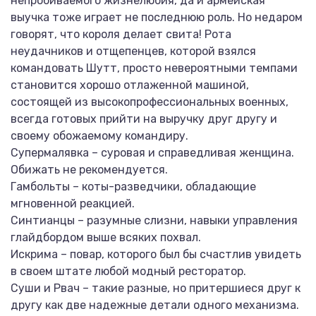
непробиваемого жизнелюбия, да и армейская
выучка тоже играет не последнюю роль. Но недаром
говорят, что короля делает свита! Рота
неудачников и отщепенцев, которой взялся
командовать Шутт, просто невероятными темпами
становится хорошо отлаженной машиной,
состоящей из высокопрофессиональных военных,
всегда готовых прийти на выручку друг другу и
своему обожаемому командиру.
Супермалявка – суровая и справедливая женщина.
Обижать не рекомендуется.
Гамбольты – коты-разведчики, обладающие
мгновенной реакцией.
Синтианцы – разумные слизни, навыки управления
глайдбордом выше всяких похвал.
Искрима – повар, которого был бы счастлив увидеть
в своем штате любой модный ресторатор.
Суши и Рвач – такие разные, но притершиеся друг к
другу как две надежные детали одного механизма.