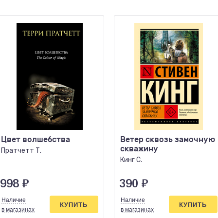
Цвет волшебства
Ветер сквозь замочную
скважину
Пратчетт Т.
Кинг С.
998
₽
390
₽
Наличие
Наличие
КУПИТЬ
КУПИТЬ
в магазинах
в магазинах