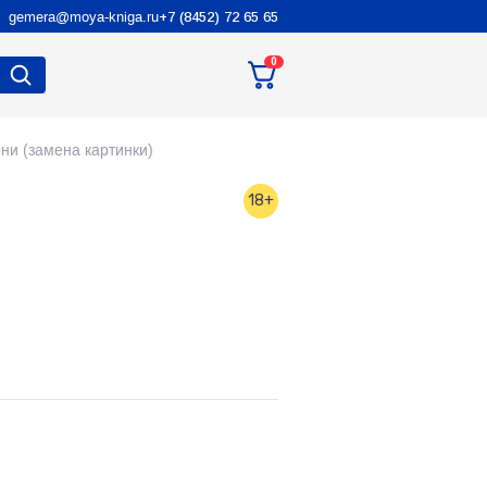
gemera@moya-kniga.ru
+7 (8452) 72 65 65
0
ни (замена картинки)
18+