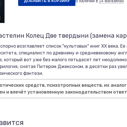
ДОБАВИТЬ В КОРЗИНУ
В наличии в
14 магазинах
астелин Колец Две твердыни (замена ка
порно возглавляет список "культовых" книг XX века. Ее а
ситета, специалист по древнему и средневековому англ
, который вот уже без малого пятьдесят лет неодолимо
рилогия, снятая Питером Джексоном, в десятки раз уве
роического фэнтези.
тических средств, психотропных веществ, их аналог
ен и влечёт установленную законодательством отве
авится