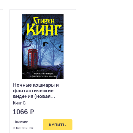
Ночные кошмары и
Тайное бюро иллю
фантастические
Фантазм Книга 1
видения (новая
Фукадзава Джин
обложка)
Кинг С.
1066
₽
692
₽
Наличие
Наличие
КУПИТЬ
КУПИ
в магазинах
в магазинах