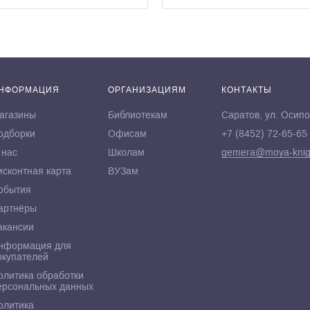
НФОРМАЦИЯ
ОРГАНИЗАЦИЯМ
КОНТАКТЫ
агазины
Библиотекам
Саратов, ул. Осипо
одборки
Офисам
+7 (8452) 72-65-65
 нас
Школам
gemera@moya-knig
исконтная карта
ВУЗам
обытия
артнёры
акансии
нформация для
окупателей
олитика обработки
ерсональных данных
олитика