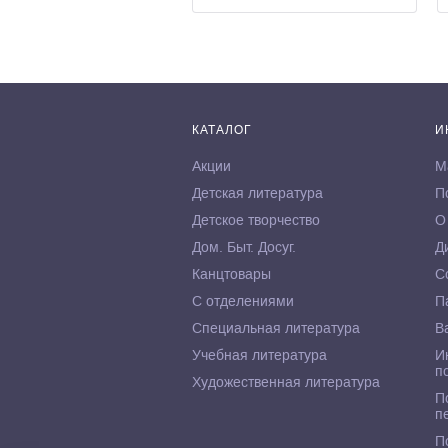
КАТАЛОГ
И
Акции
М
Детская литература
П
Детское творчество
О
Дом. Быт. Досуг.
Д
Канцтовары
С
С отделениями
П
Специальная литература
В
Учебная литература
И
п
Художественная литература
П
п
П