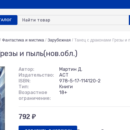
ТАЛОГ
/
Фантастика и мистика
/
Зарубежная
/
Танец с драконами Грезы и п
резы и пыль(нов.обл.)
Автор:
Мартин Д.
Издательство:
АСТ
ISBN:
978-5-17-114120-2
Тип:
Книги
Возрастное
18+
ограничение:
792 ₽