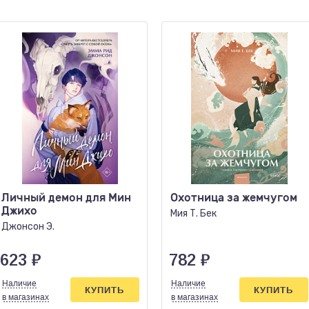
Личный демон для Мин
Охотница за жемчугом
Джихо
Мия Т. Бек
Джонсон Э.
623
₽
782
₽
Наличие
Наличие
КУПИТЬ
КУПИТЬ
в магазинах
в магазинах