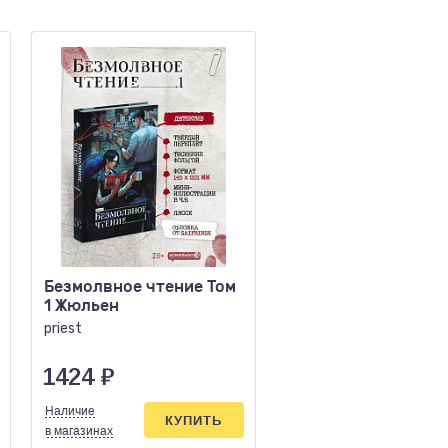
Безмолвное чтение Том
Солярис
1 Жюльен
Лем С.
priest
1424
₽
1928
₽
Наличие
Наличие
КУПИТЬ
КУПИ
в магазинах
в магазинах