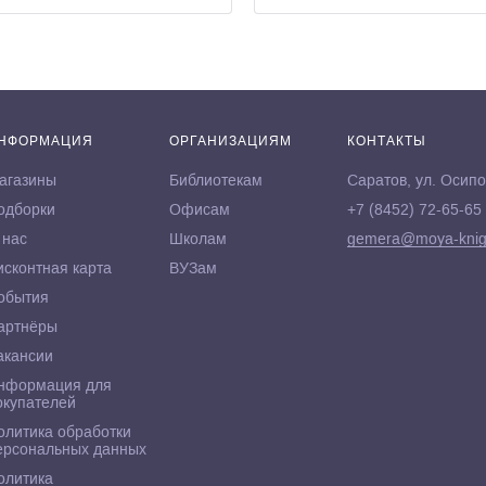
НФОРМАЦИЯ
ОРГАНИЗАЦИЯМ
КОНТАКТЫ
агазины
Библиотекам
Саратов, ул. Осипо
одборки
Офисам
+7 (8452) 72-65-65
 нас
Школам
gemera@moya-knig
исконтная карта
ВУЗам
обытия
артнёры
акансии
нформация для
окупателей
олитика обработки
ерсональных данных
олитика