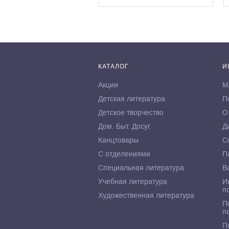
КАТАЛОГ
И
Акции
М
Детская литература
П
Детское творчество
О
Дом. Быт. Досуг.
Д
Канцтовары
С
С отделениями
П
Специальная литература
В
Учебная литература
И
п
Художественная литература
П
п
П