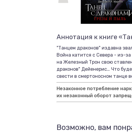
Аннотация к книге «Тан
"Танцем драконов" издавна звал
Война катится с Севера - из-з
на Железный Трон свою ставлен
драконов" Дейенерис… Что будет
свести в смертоносном танце в
Незаконное потребление нарко
их незаконный оборот запрещ
Возможно, вам понр