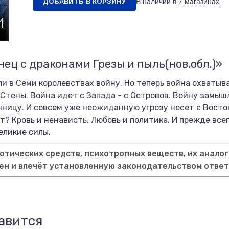
ДОБАВИТЬ В КОРЗИНУ
В наличии в
7 магазинах
ец с драконами Грезы и пыль(нов.обл.)»
и в Семи королевствах войну. Но теперь война охватыва
а Стены. Война идет с Запада - с Островов. Войну замы
ницу. И совсем уже неожиданную угрозу несет с Восто
? Кровь и ненависть. Любовь и политика. И прежде всег
еликие силы.
тических средств, психотропных веществ, их аналог
ен и влечёт установленную законодательством отве
авится