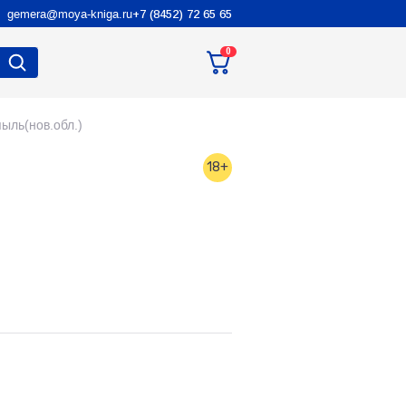
gemera@moya-kniga.ru
+7 (8452) 72 65 65
0
ыль(нов.обл.)
18+