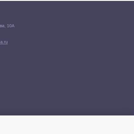
ва, 10А
a.ru