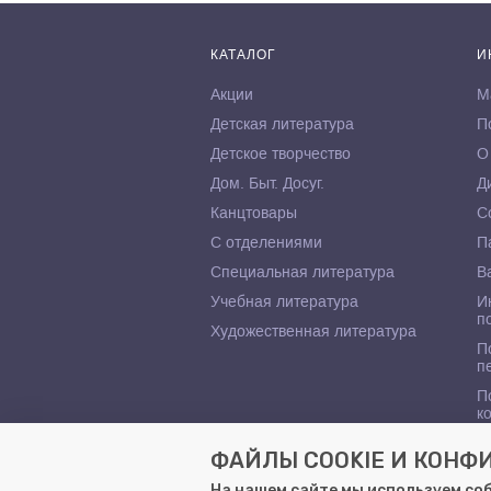
КАТАЛОГ
И
Акции
М
Детская литература
П
Детское творчество
О
Дом. Быт. Досуг.
Д
Канцтовары
С
С отделениями
П
Специальная литература
В
Учебная литература
И
п
Художественная литература
П
п
П
к
ФАЙЛЫ COOKIE И КОН
На нашем сайте мы используем со