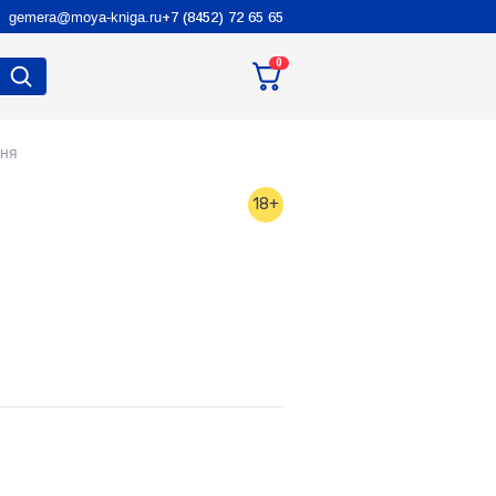
gemera@moya-kniga.ru
+7 (8452) 72 65 65
0
тня
18+