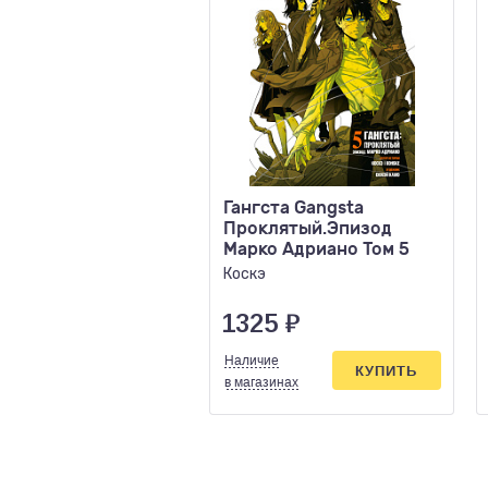
Гангста Gangsta
Проклятый.Эпизод
Марко Адриано Том 5
Коскэ
1325
₽
Наличие
КУПИТЬ
в магазинах