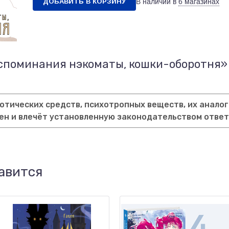
ДОБАВИТЬ В КОРЗИНУ
В наличии в
6 магазинах
оспоминания нэкоматы, кошки-оборотня»
тических средств, психотропных веществ, их аналог
ен и влечёт установленную законодательством отве
авится