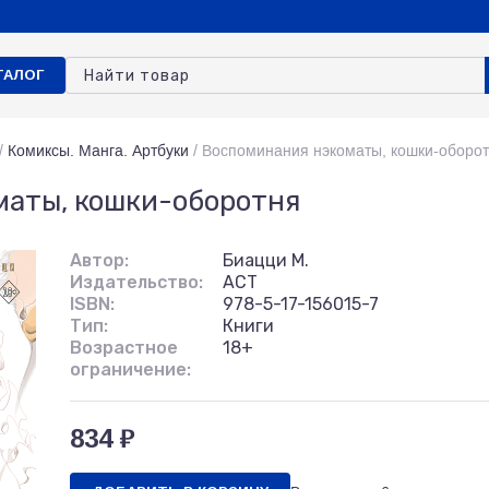
ТАЛОГ
/
Комиксы. Манга. Артбуки
/
Воспоминания нэкоматы, кошки-оборо
маты, кошки-оборотня
Автор:
Биацци М.
Издательство:
АСТ
ISBN:
978-5-17-156015-7
Тип:
Книги
Возрастное
18+
ограничение:
834 ₽