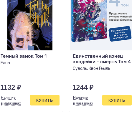
Темный замок Том 1
Единственный конец
злодейки - смерть Том 4
Faun
Суволь, Квон Гёыль
1132
₽
1244
₽
Наличие
Наличие
КУПИТЬ
КУПИТЬ
в магазинах
в магазинах