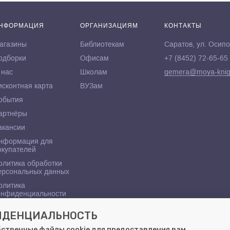
НФОРМАЦИЯ
ОРГАНИЗАЦИЯМ
КОНТАКТЫ
агазины
Библиотекам
Саратов, ул. Осипо
одборки
Офисам
+7 (8452) 72-65-65
 нас
Школам
gemera@moya-knig
исконтная карта
ВУЗам
обытия
артнёры
акансии
нформация для
окупателей
олитика обработки
ерсональных данных
олитика
онфиденциальности
ФИДЕНЦИАЛЬНОСТЬ
бственные файлы cookie для предоставления вам