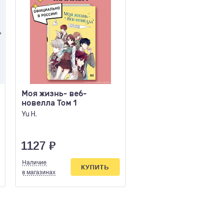
Моя жизнь- веб-
Гангста Gangsta То
новелла Том 1
Коскэ
Yu H.
1127
₽
893
₽
Наличие
Наличие
КУПИТЬ
КУПИ
в магазинах
в магазинах