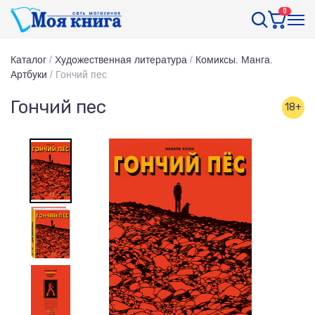
0
Каталог
/
Художественная литература
/
Комиксы. Манга.
Артбуки
/
Гончий пес
Гончий пес
18+