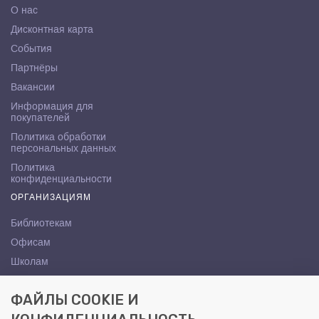
О нас
Дисконтная карта
События
Партнёры
Вакансии
Информация для
покупателей
Политика обработки
персональных данных
Политика
конфиденциальности
ОРГАНИЗАЦИЯМ
Библиотекам
Офисам
Школам
ВУЗам
ФАЙЛЫ COOKIE И
КОНТАКТЫ