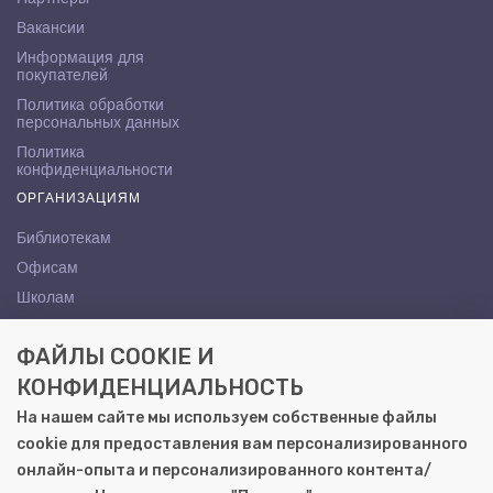
Вакансии
Информация для
покупателей
Политика обработки
персональных данных
Политика
конфиденциальности
ОРГАНИЗАЦИЯМ
Библиотекам
Офисам
Школам
ВУЗам
ФАЙЛЫ COOKIE И
КОНТАКТЫ
КОНФИДЕНЦИАЛЬНОСТЬ
Саратов, ул. Осипова, 10А
На нашем сайте мы используем собственные файлы
+7 (8452) 72-65-65
cookie для предоставления вам персонализированного
gemera@moya-kniga.ru
онлайн-опыта и персонализированного контента/