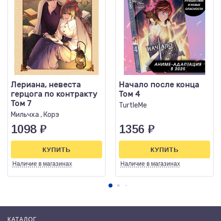
Лериана, невеста
Начало после конца
герцога по контракту
Том 4
Том 7
TurtleMe
Мильчха , Корэ
1098
₽
1356
₽
КУПИТЬ
КУПИТЬ
Наличие
в магазинах
Наличие
в магазинах
КАТАЛОГ