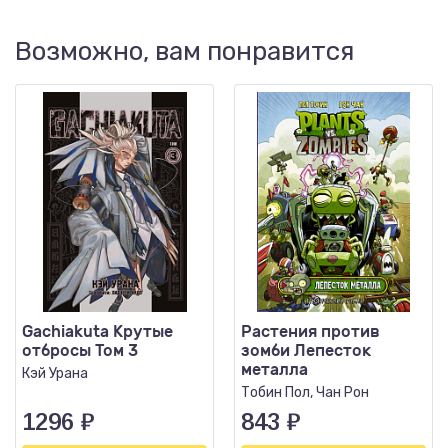
Возможно, вам понравится
Gachiakuta Крутые
Растения против
отбросы Том 3
зомби Лепесток
металла
Кэй Урана
Тобин Пол, Чан Рон
1296
₽
843
₽