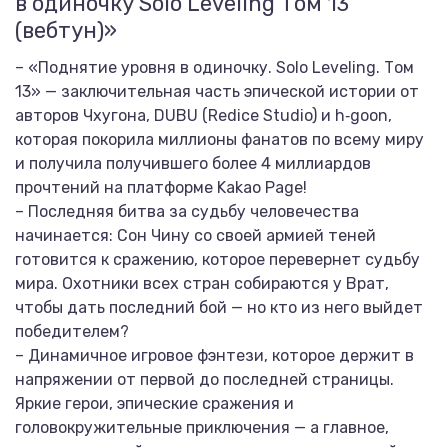
в одиночку Solo Leveling Том 13
(вебтун)»
– «Поднятие уровня в одиночку. Solo Leveling. Том
13» — заключительная часть эпической истории от
авторов Чхугона, DUBU (Redice Studio) и h‑goon,
которая покорила миллионы фанатов по всему миру
и получила получившего более 4 миллиардов
прочтений на платформе Kakao Page!
– Последняя битва за судьбу человечества
начинается: Сон Чину со своей армией теней
готовится к сражению, которое перевернет судьбу
мира. Охотники всех стран собираются у Врат,
чтобы дать последний бой — но кто из него выйдет
победителем?
– Динамичное игровое фэнтези, которое держит в
напряжении от первой до последней страницы.
Яркие герои, эпические сражения и
головокружительные приключения — а главное,