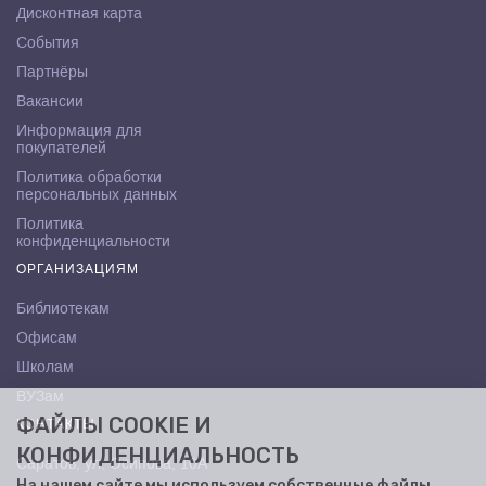
Дисконтная карта
События
Партнёры
Вакансии
Информация для
покупателей
Политика обработки
персональных данных
Политика
конфиденциальности
ОРГАНИЗАЦИЯМ
Библиотекам
Офисам
Школам
ВУЗам
ФАЙЛЫ COOKIE И
КОНТАКТЫ
КОНФИДЕНЦИАЛЬНОСТЬ
Саратов, ул. Осипова, 10А
На нашем сайте мы используем собственные файлы