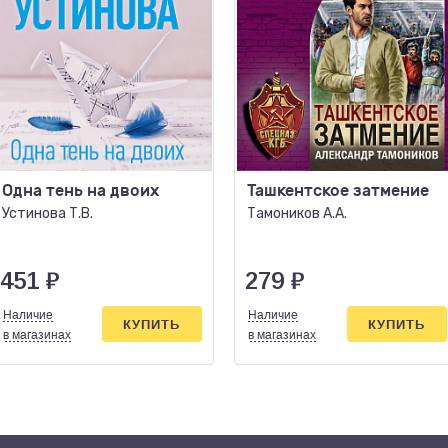
Одна тень на двоих
Ташкентское затмение
Устинова Т.В.
Тамоников А.А.
451
₽
279
₽
Наличие
Наличие
КУПИТЬ
КУПИТЬ
в магазинах
в магазинах