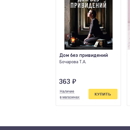
Дом без привидений
Бочарова Т.А.
363
₽
Наличие
КУПИТЬ
в магазинах