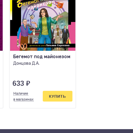
Бегемот под майонезом
Белый асфальт
Донцова Д.А.
Князева А.
633
₽
759
₽
Наличие
Наличие
КУПИТЬ
КУПИ
в магазинах
в магазинах