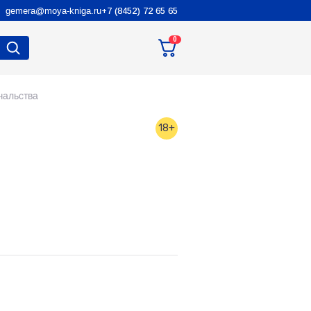
gemera@moya-kniga.ru
+7 (8452) 72 65 65
0
чальства
18+