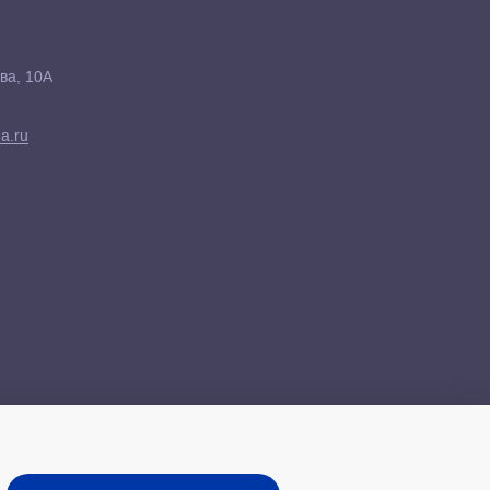
ва, 10А
a.ru