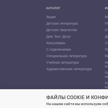
КАТАЛОГ
И
Акции
М
Детская литература
П
Детское творчество
О
Дом. Быт. Досуг.
Д
Канцтовары
С
С отделениями
П
Специальная литература
В
Учебная литература
И
п
Художественная литература
П
п
П
к
ФАЙЛЫ COOKIE И КОН
На нашем сайте мы используем со