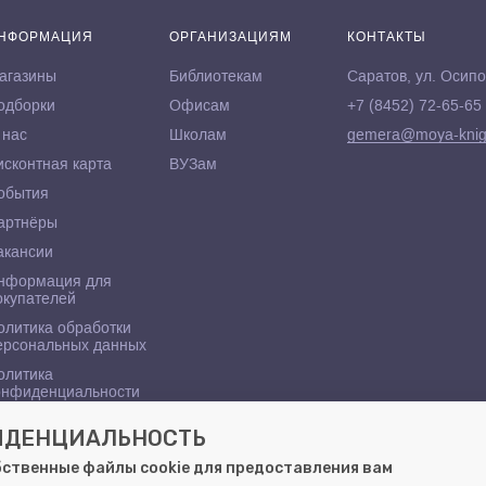
НФОРМАЦИЯ
ОРГАНИЗАЦИЯМ
КОНТАКТЫ
агазины
Библиотекам
Саратов, ул. Осипо
одборки
Офисам
+7 (8452) 72-65-65
 нас
Школам
gemera@moya-knig
исконтная карта
ВУЗам
обытия
артнёры
акансии
нформация для
окупателей
олитика обработки
ерсональных данных
олитика
онфиденциальности
ФИДЕНЦИАЛЬНОСТЬ
бственные файлы cookie для предоставления вам