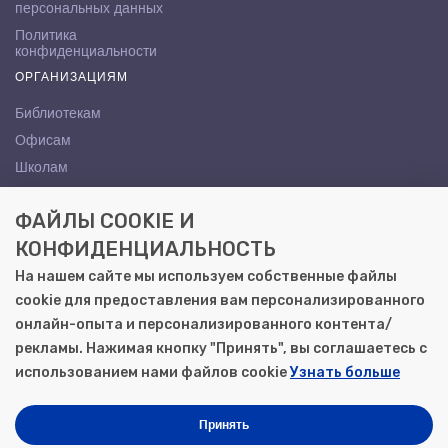
персональных данных
Политика
конфиденциальности
ОРГАНИЗАЦИЯМ
Библиотекам
Офисам
Школам
ВУЗам
ФАЙЛЫ COOKIE И
КОНТАКТЫ
КОНФИДЕНЦИАЛЬНОСТЬ
Саратов, ул. Осипова, 10А
На нашем сайте мы используем собственные файлы
+7 (8452) 72-65-65
cookie для предоставления вам персонализированного
gemera@moya-kniga.ru
онлайн-опыта и персонализированного контента/
рекламы. Нажимая кнопку "Принять", вы соглашаетесь с
использованием нами файлов cookie
Узнать больше
© 2000–2026, ООО «Гемера-Плюс»
Моя книга | Сеть книжных магазинов в Саратове
Принять