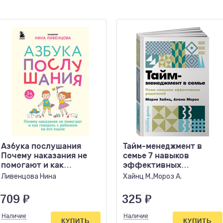
Азбука послушания
Тайм-менеджмент в
Почему наказания не
семье 7 навыков
помогают и как
эффективных
говорить с ребенком
родителей
Ливенцова Нина
Хайнц М.,Мороз А.
на..
709
₽
325
₽
Наличие
Наличие
КУПИТЬ
КУПИТЬ