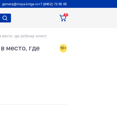
gemera@moya-kniga.ru
+7 (8452) 72 65 65
0
 место, где ребенку хочетс
в место, где
18+