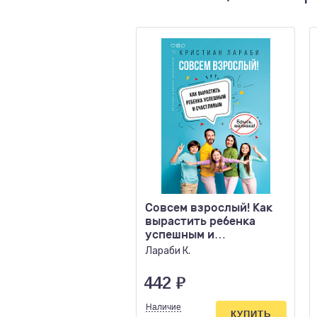
Совсем взрослый! Как
вырастить ребенка
успешным и
счастливым.
Лараби К.
442
₽
Наличие
КУПИТЬ