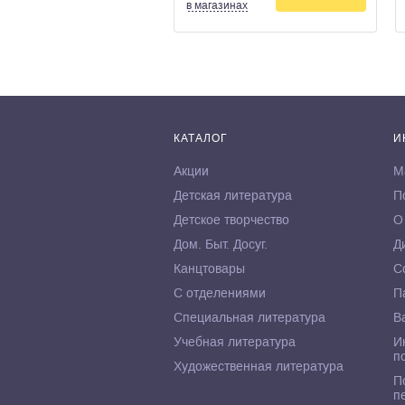
в магазинах
КАТАЛОГ
И
Акции
М
Детская литература
П
Детское творчество
О
Дом. Быт. Досуг.
Д
Канцтовары
С
С отделениями
П
Специальная литература
В
Учебная литература
И
п
Художественная литература
П
п