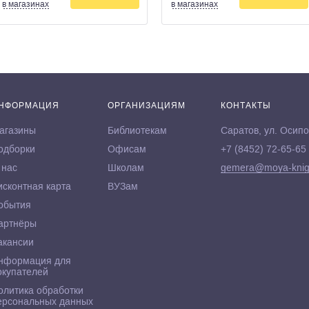
в магазинах
в магазинах
НФОРМАЦИЯ
ОРГАНИЗАЦИЯМ
КОНТАКТЫ
агазины
Библиотекам
Саратов, ул. Осипо
одборки
Офисам
+7 (8452) 72-65-65
 нас
Школам
gemera@moya-knig
исконтная карта
ВУЗам
обытия
артнёры
акансии
нформация для
окупателей
олитика обработки
ерсональных данных