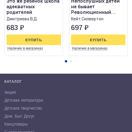
Это же ребенок Школа
Непослушных детей
адекватных
не бывает
родителей
Революционный
подход к воспитанию
Дмитриева В.Д.
Кейт Силвертон
с рождения до 5 л
683
₽
697
₽
КУПИТЬ
КУПИТЬ
Наличие
в магазинах
Наличие
в магазинах
КАТАЛОГ
Акции
Детская литература
Детское творчество
Дом. Быт. Досуг.
Канцтовары