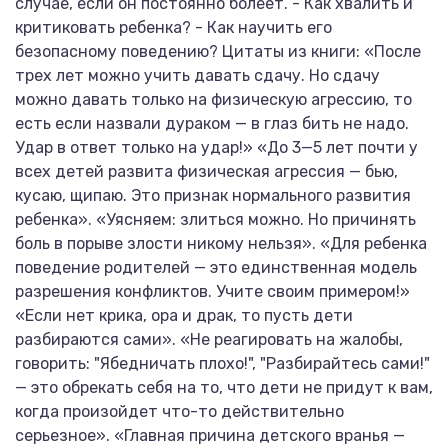
случае, если он постоянно болеет. - Как хвалить и
критиковать ребенка? - Как научить его
безопасному поведению? Цитаты из книги: «После
трех лет можно учить давать сдачу. Но сдачу
можно давать только на физическую агрессию, то
есть если назвали дураком — в глаз бить не надо.
Удар в ответ только на удар!» «До 3—5 лет почти у
всех детей развита физическая агрессия — бью,
кусаю, щипаю. Это признак нормального развития
ребенка». «Уясняем: злиться можно. Но причинять
боль в порыве злости никому нельзя». «Для ребенка
поведение родителей — это единственная модель
разрешения конфликтов. Учите своим примером!»
«Если нет крика, ора и драк, то пусть дети
разбираются сами». «Не реагировать на жалобы,
говорить: "Ябедничать плохо!", "Разбирайтесь сами!"
— это обрекать себя на то, что дети не придут к вам,
когда произойдет что-то действительно
серьезное». «Главная причина детского вранья —