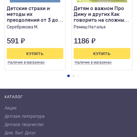
Детские страхи и
Детям о важном Про
методы их
Диму и других Как
преодоления от 3 до
говорить на сложные
15 лет Теория и
темы (нов.оф)
Серебрякова М.
Ремиш Наталья
практика..
591
₽
1186
₽
КУПИТЬ
КУПИТЬ
Наличие
в магазинах
Наличие
в магазинах
КАТАЛОГ
Акции
Детская литература
Детское творчество
Дом. Быт. Досуг.