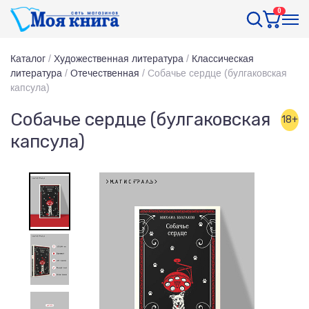
0
Каталог
/
Художественная литература
/
Классическая
литература
/
Отечественная
/
Собачье сердце (булгаковская
капсула)
Собачье сердце (булгаковская
18+
капсула)