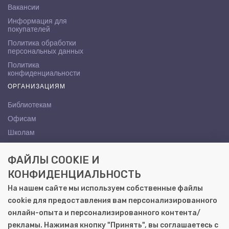
Вакансии
Информация для
покупателей
Политика обработки
персональных данных
Политика
конфиденциальности
ОРГАНИЗАЦИЯМ
Библиотекам
Офисам
Школам
ВУЗам
ФАЙЛЫ COOKIE И
КОНТАКТЫ
КОНФИДЕНЦИАЛЬНОСТЬ
Саратов, ул. Осипова, 10А
На нашем сайте мы используем собственные файлы
+7 (8452) 72-65-65
cookie для предоставления вам персонализированного
gemera@moya-kniga.ru
онлайн-опыта и персонализированного контента/
рекламы. Нажимая кнопку "Принять", вы соглашаетесь с