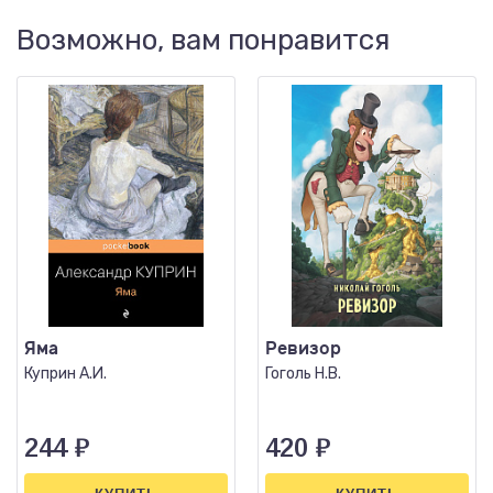
Возможно, вам понравится
Яма
Ревизор
Куприн А.И.
Гоголь Н.В.
244
₽
420
₽