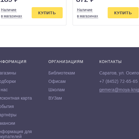
Наличие
Наличие
КУПИТЬ
КУПИТЬ
в магазинах
в магазинах
НФОРМАЦИЯ
ОРГАНИЗАЦИЯМ
КОНТАКТЫ
агазины
Библиотекам
Саратов, ул. Осипо
одборки
Офисам
+7 (8452) 72-65-65
 нас
Школам
gemera@moya-knig
исконтная карта
ВУЗам
обытия
артнёры
акансии
нформация для
окупателей