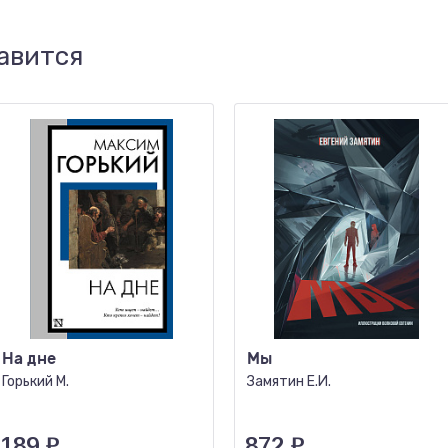
авится
На дне
Мы
Горький М.
Замятин Е.И.
189
₽
872
₽