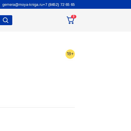
gemera@moya-kniga.ru
+7 (8452) 72 65 65
0
18+