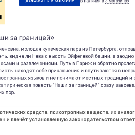
ДОБАВИТЬ В КОРЗИНУ
В наличии в
3 магазинах
ши за границей»
меновна, молодая купеческая пара из Петербурга, отпра
ть, видна ли Нева с высоты Эйфелевой башни, а заодно
сами и развлечениями. Путь в Париж и обратно пролег
ристы находят себе приключения и впутываются в непри
иностранных языков и не понимают местных традиций и 
 сатирическая повесть "Наши за границей" сразу завоев
х пор.
тических средств, психотропных веществ, их аналог
ен и влечёт установленную законодательством отве