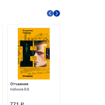
Отчаяние
Новогодние истор
Русская классика
Набоков В.В.
Гоголь Н.В., Достоевск
Ф.М., Лесков Н.С. и др.
771
₽
879
₽