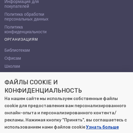
Информация для
покупателей
Политика обработки
персональных данных
Политика
конфиденциальности
ОРГАНИЗАЦИЯМ
Библиотекам
Офисам
Школам
ВУЗам
ФАЙЛЫ COOKIE И
КОНТАКТЫ
КОНФИДЕНЦИАЛЬНОСТЬ
Саратов, ул. Осипова, 10А
На нашем сайте мы используем собственные файлы
+7 (8452) 72-65-65
cookie для предоставления вам персонализированного
gemera@moya-kniga.ru
онлайн-опыта и персонализированного контента/
рекламы. Нажимая кнопку "Принять", вы соглашаетесь с
использованием нами файлов cookie
Узнать больше