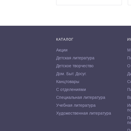
КАТАЛОГ
И
Акции
М
Детская литература
П
Детское творчество
О
Дом. Быт. Досуг.
Д
Канцтовары
С
С отделениями
П
Специальная литература
В
Учебная литература
И
п
Художественная литература
П
п
П