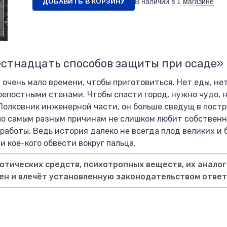
ДОБАВИТЬ В КОРЗИНУ
В наличии в
1 магазине
естнадцать способов защиты при осаде»
 очень мало времени, чтобы приготовиться. Нет еды, не
крепостными стенами. Чтобы спасти город, нужно чудо, 
 Полковник инженерной части, он больше сведущ в постро
е по самым разным причинам не слишком любит собственн
работы. Ведь история далеко не всегда плод великих и 
 кое-кого обвести вокруг пальца.
тических средств, психотропных веществ, их аналог
ен и влечёт установленную законодательством отве