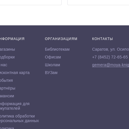
НФОРМАЦИЯ
ОРГАНИЗАЦИЯМ
КОНТАКТЫ
агазины
Библиотекам
Саратов, ул. Осипо
одборки
Офисам
+7 (8452) 72-65-65
 нас
Школам
gemera@moya-knig
исконтная карта
ВУЗам
обытия
артнёры
акансии
нформация для
окупателей
олитика обработки
ерсональных данных
олитика