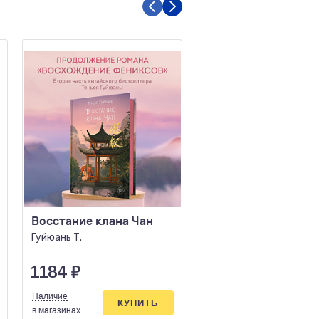
Восстание клана Чан
Ловец снов
Гуйюань Т.
Кинг С.
1184
₽
843
₽
Наличие
Наличие
КУПИТЬ
КУПИ
в магазинах
в магазинах