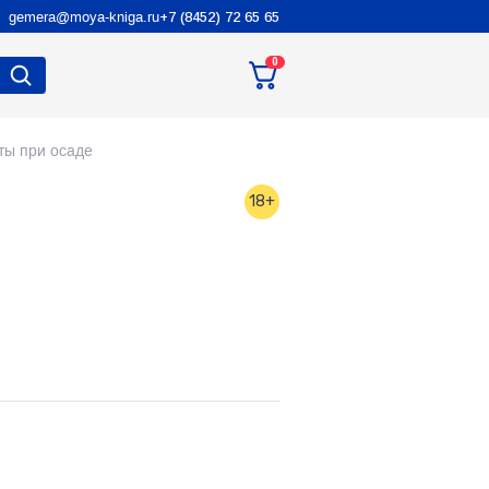
gemera@moya-kniga.ru
+7 (8452) 72 65 65
0
ты при осаде
18+