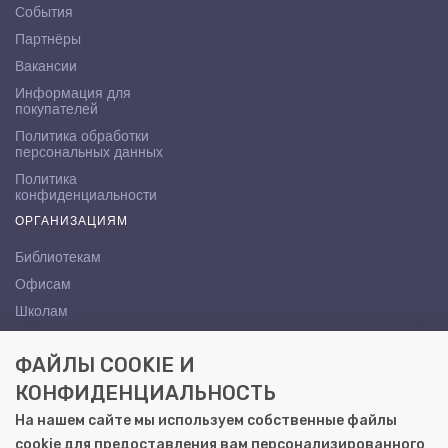
События
Партнёры
Вакансии
Информация для
покупателей
Политика обработки
персональных данных
Политика
конфиденциальности
ОРГАНИЗАЦИЯМ
Библиотекам
Офисам
Школам
ВУЗам
ФАЙЛЫ COOKIE И
КОНТАКТЫ
КОНФИДЕНЦИАЛЬНОСТЬ
Саратов, ул. Осипова, 10А
На нашем сайте мы используем собственные файлы
+7 (8452) 72-65-65
cookie для предоставления вам персонализированного