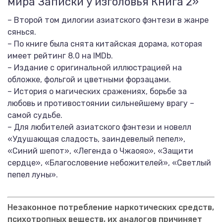
мира Записки у изголовья Книга 2»
– Второй том дилогии азиатского фэнтези в жанре
сянься.
– По книге была снята китайская дорама, которая
имеет рейтинг 8.0 на IMDb.
– Издание с оригинальной иллюстрацией на
обложке, фольгой и цветными форзацами.
– История о магических сражениях, борьбе за
любовь и противостоянии сильнейшему врагу –
самой судьбе.
– Для любителей азиатского фэнтези и новелл
«Удушающая сладость, заиндевелый пепел»,
«Синий шепот», «Легенда о Чжаояо», «Защити
сердце», «Благословение небожителей», «Светлый
пепел луны».
Незаконное потребление наркотических средств,
психотропных веществ, их аналогов причиняет