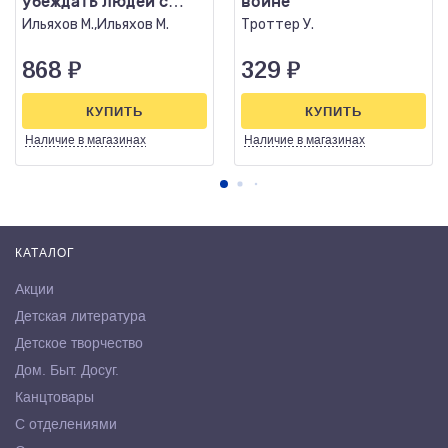
убеждать людей с
войне
помощью слов
Ильяхов М.,Ильяхов М.
Троттер У.
868
₽
329
₽
КУПИТЬ
КУПИТЬ
Наличие
в магазинах
Наличие
в магазинах
КАТАЛОГ
Акции
Детская литература
Детское творчество
Дом. Быт. Досуг.
Канцтовары
С отделениями