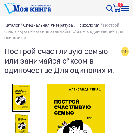
0
Каталог
/
Специальная литература
/
Психология
/
Построй
счастливую семью или занимайся с*ксом в одиночестве Для
одиноких и..
Построй счастливую семью
18+
или занимайся с*ксом в
одиночестве Для одиноких и..