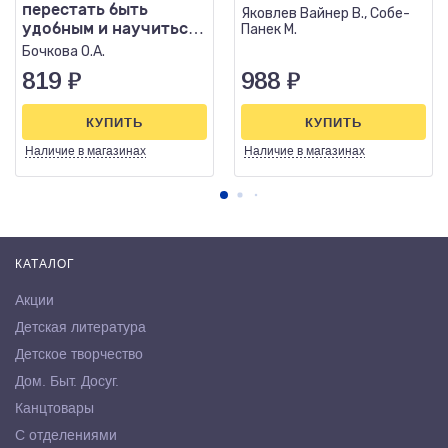
перестать быть
Яковлев Вайнер В., Собе-
удобным и научиться
Панек М.
отказывать
Бочкова О.А.
819
₽
988
₽
КУПИТЬ
КУПИТЬ
Наличие
в магазинах
Наличие
в магазинах
КАТАЛОГ
Акции
Детская литература
Детское творчество
Дом. Быт. Досуг.
Канцтовары
С отделениями