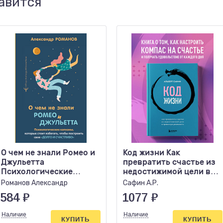
авится
О чем не знали Ромео и
Код жизни Как
Джульетта
превратить счастье из
Психологические
недостижимой цели в
капканы, которых стоит
привычную реальность
Романов Александр
Сафин А.Р.
избегать
584
₽
1077
₽
Наличие
Наличие
КУПИТЬ
КУПИТЬ