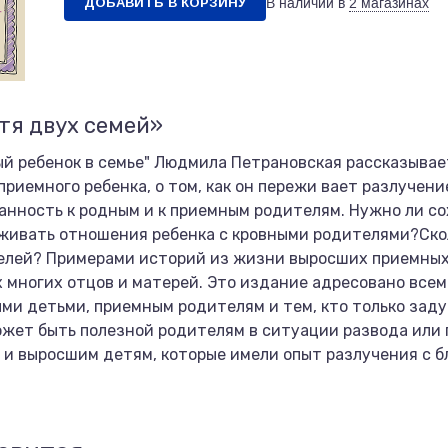
ДОБАВИТЬ В КОРЗИНУ
В наличии в
2 магазинах
тя двух семей»
ый ребенок в семье" Людмила Петрановская рассказывае
иемного ребенка, о том, как он пережи вает разлучение
анность к родным и к приемным родителям. Нужно ли со
живать отношения ребенка с кровными родителями?Скол
елей? Примерами историй из жизни выросших приемных
 многих отцов и матерей. Это издание адресовано всем
ми детьми, приемным родителям и тем, кто только заду
может быть полезной родителям в ситуации развода или
 и выросшим детям, которые имели опыт разлучения с б