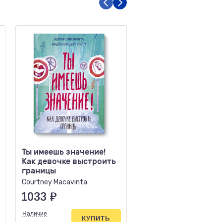
Ты имеешь значение!
Секрет неваляшки 
Как девочке выстроить
шагов к
границы
психологической
устойчивости, ког
Courtney Macavinta
Гришаева Л.
жизнь валит с ноГ
1033
₽
780
₽
Наличие
Наличие
КУПИТЬ
КУПИ