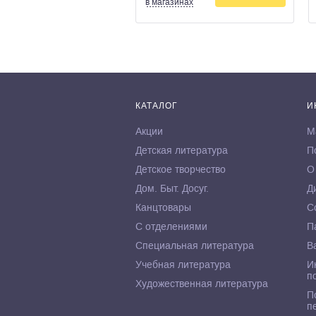
в магазинах
КАТАЛОГ
И
Акции
М
Детская литература
П
Детское творчество
О
Дом. Быт. Досуг.
Д
Канцтовары
С
С отделениями
П
Специальная литература
В
Учебная литература
И
п
Художественная литература
П
п