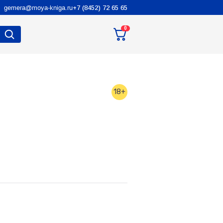
gemera@moya-kniga.ru
+7 (8452) 72 65 65
0
18+