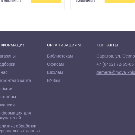
в магазинах
в магазинах
НФОРМАЦИЯ
ОРГАНИЗАЦИЯМ
КОНТАКТЫ
агазины
Библиотекам
Саратов, ул. Осипо
одборки
Офисам
+7 (8452) 72-65-65
 нас
Школам
gemera@moya-knig
исконтная карта
ВУЗам
обытия
артнёры
акансии
нформация для
окупателей
олитика обработки
ерсональных данных