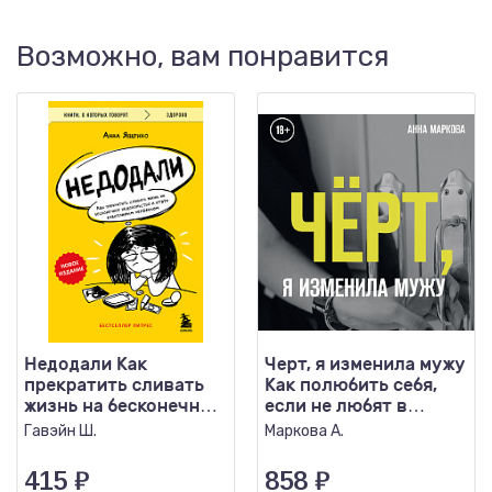
Возможно, вам понравится
Недодали Как
Черт, я изменила мужу
прекратить сливать
Как полюбить себя,
жизнь на бесконечное
если не любят в
недовольство и
отношениях
Гавэйн Ш.
Маркова А.
стать..
415
₽
858
₽