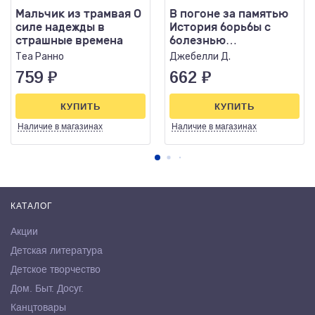
Мальчик из трамвая О
В погоне за памятью
силе надежды в
История борьбы с
страшные времена
болезнью
Альцгеймера
Теа Ранно
Джебелли Д.
759
₽
662
₽
КУПИТЬ
КУПИТЬ
Наличие
в магазинах
Наличие
в магазинах
КАТАЛОГ
Акции
Детская литература
Детское творчество
Дом. Быт. Досуг.
Канцтовары