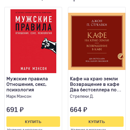
Мужские правила
Кафе на краю земли
Отношения, секс,
Возвращение в кафе
психология
Два бестселлера под
одной обложкой
Марк Мэнсон
Стрелеки Д.
691
₽
664
₽
КУПИТЬ
КУПИТЬ