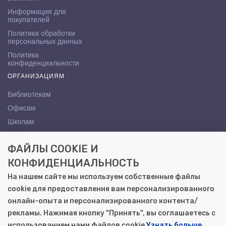
Информация для
покупателей
Политика обработки
персональных данных
Политика
конфиденциальности
ОРГАНИЗАЦИЯМ
Библиотекам
Офисам
Школам
ВУЗам
ФАЙЛЫ COOKIE И
КОНТАКТЫ
КОНФИДЕНЦИАЛЬНОСТЬ
Саратов, ул. Осипова, 10А
На нашем сайте мы используем собственные файлы
+7 (8452) 72-65-65
cookie для предоставления вам персонализированного
gemera@moya-kniga.ru
онлайн-опыта и персонализированного контента/
рекламы. Нажимая кнопку "Принять", вы соглашаетесь с
использованием нами файлов cookie
Узнать больше