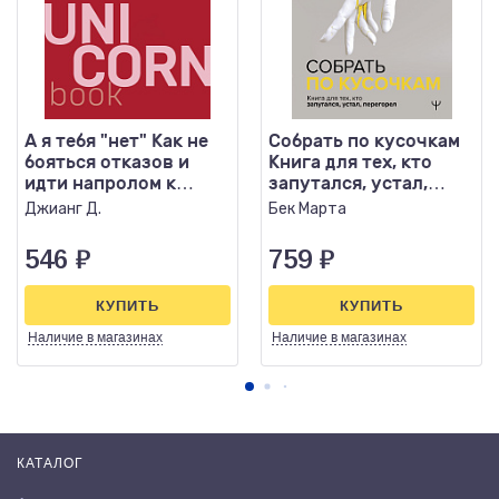
А я тебя "нет" Как не
Собрать по кусочкам
бояться отказов и
Книга для тех, кто
идти напролом к
запутался, устал,
своей цели
перегорел
Джианг Д.
Бек Марта
546
₽
759
₽
КУПИТЬ
КУПИТЬ
Наличие
в магазинах
Наличие
в магазинах
КАТАЛОГ