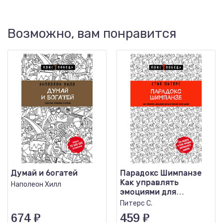
Возможно, вам понравится
Думай и богатей
Парадокс Шимпанзе
Как управлять
Наполеон Хилл
эмоциями для
достижения своих
Питерс С.
целей
674
₽
459
₽